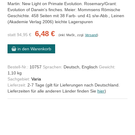
Martin: New Light on Primate Evolution. Rosemary/Grant:
Evolution of Darwin's finches. Meier: Mommsens Römische
Geschichte. 458 Seiten mit 38 Farb- und 41 s/w-Abb., Leinen
(Akademie Verlag 2006) leichte Lagerspuren
6,48 €
statt 94,95 €
(inkl. MwSt., zzgl.
Versand
)
in den Warenkorb
Bestell-Nr.:
10757
Sprachen:
Deutsch, Englisch
Gewicht:
1,10 kg
Sachgebiet:
Varia
Lieferzeit:
2-7 Tage (gilt für Lieferungen nach Deutschland.
Lieferzeiten für alle anderen Länder finden Sie
hier
)