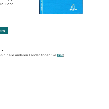
ule; Band
ern
ts
en für alle anderen Länder finden Sie
hier
)