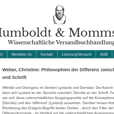
umboldt & Momm
Wissenschaftliche Versandbuchhandlun
0)
Merkliste (0)
Kontakt
Lieferung/Versand
AGB
Weber, Christine: Philosophien der Differenz zwis
und Schrift
Affinität und Divergenz im Denken Lyotards und Derridas. Die Autorin
dass sich Lyotard an der Sprache orientiert, Derrida an der Schrift. Fe
wie sich diese unterschiedlichen Ausgangspunkte auf die Konzeptionen
(Derrida) und des 'différend' (Lyotard) auswirken. Darüber hinaus find
Rückbezug des Ereignis-Begriffs beider Denker - durch den Filter der
Differenzkonzepte - im Hinblick auf die unterschiedlichen Ausgangsp