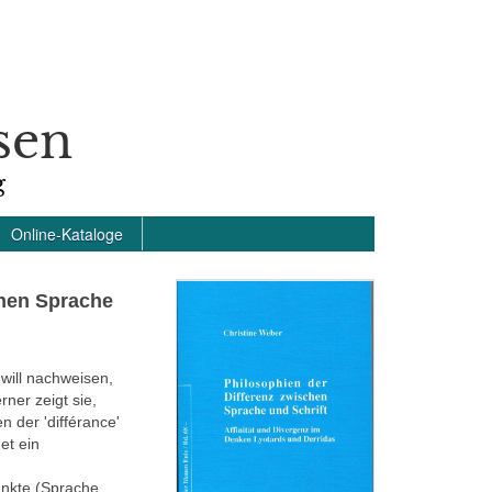
sen
g
Online-Kataloge
chen Sprache
 will nachweisen,
rner zeigt sie,
 der 'différance'
et ein
unkte (Sprache