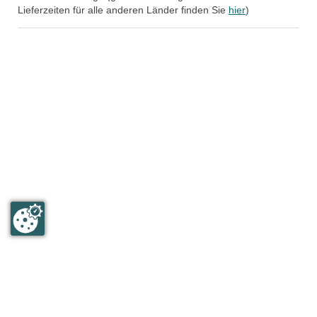
Lieferzeiten für alle anderen Länder finden Sie
hier
)
Humboldt & Mommsen GmbH
An der Wittgeshohl 21