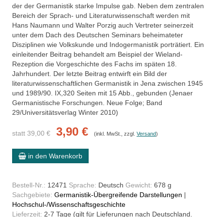
der der Germanistik starke Impulse gab. Neben dem zentralen
Bereich der Sprach- und Literaturwissenschaft werden mit
Hans Naumann und Walter Porzig auch Vertreter seinerzeit
unter dem Dach des Deutschen Seminars beheimateter
Disziplinen wie Volkskunde und Indogermanistik porträtiert. Ein
einleitender Beitrag behandelt am Beispiel der Wieland-
Rezeption die Vorgeschichte des Fachs im späten 18.
Jahrhundert. Der letzte Beitrag entwirft ein Bild der
literaturwissenschaftlichen Germanistik in Jena zwischen 1945
und 1989/90. IX,320 Seiten mit 15 Abb., gebunden (Jenaer
Germanistische Forschungen. Neue Folge; Band
29/Universitätsverlag Winter 2010)
3,90 €
statt 39,00 €
(inkl. MwSt., zzgl.
Versand
)
in den Warenkorb
Bestell-Nr.:
12471
Sprache:
Deutsch
Gewicht:
678 g
Sachgebiete:
Germanistik-Übergreifende Darstellungen
|
Hochschul-/Wissenschaftsgeschichte
Lieferzeit:
2-7 Tage (gilt für Lieferungen nach Deutschland.