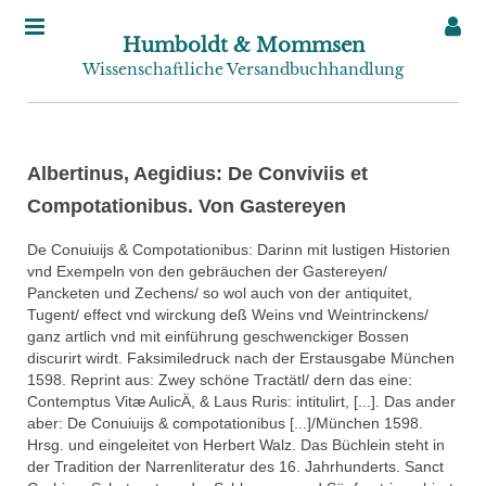
Humboldt & Mommsen
Wissenschaftliche Versandbuchhandlung
Albertinus, Aegidius: De Conviviis et
Compotationibus. Von Gastereyen
De Conuiuijs & Compotationibus: Darinn mit lustigen Historien
vnd Exempeln von den gebräuchen der Gastereyen/
Pancketen und Zechens/ so wol auch von der antiquitet,
Tugent/ effect vnd wirckung deß Weins vnd Weintrinckens/
ganz artlich vnd mit einführung geschwenckiger Bossen
discurirt wirdt. Faksimiledruck nach der Erstausgabe München
1598. Reprint aus: Zwey schöne Tractätl/ dern das eine:
Contemptus Vitæ AulicÄ, & Laus Ruris: intitulirt, [...]. Das ander
aber: De Conuiuijs & compotationibus [...]/München 1598.
Hrsg. und eingeleitet von Herbert Walz. Das Büchlein steht in
der Tradition der Narrenliteratur des 16. Jahrhunderts. Sanct