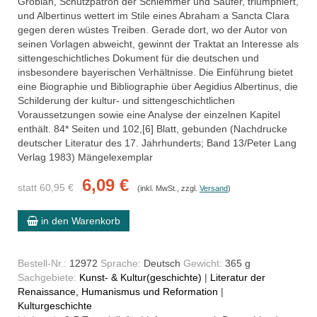
Grobian, Schutzpatron der Schlemmer und Säufer, triumphiert,
und Albertinus wettert im Stile eines Abraham a Sancta Clara
gegen deren wüstes Treiben. Gerade dort, wo der Autor von
seinen Vorlagen abweicht, gewinnt der Traktat an Interesse als
sittengeschichtliches Dokument für die deutschen und
insbesondere bayerischen Verhältnisse. Die Einführung bietet
eine Biographie und Bibliographie über Aegidius Albertinus, die
Schilderung der kultur- und sittengeschichtlichen
Voraussetzungen sowie eine Analyse der einzelnen Kapitel
enthält. 84* Seiten und 102,[6] Blatt, gebunden (Nachdrucke
deutscher Literatur des 17. Jahrhunderts; Band 13/Peter Lang
Verlag 1983) Mängelexemplar
6,09 €
statt 60,95 €
(inkl. MwSt., zzgl.
Versand
)
in den Warenkorb
Bestell-Nr.:
12972
Sprache:
Deutsch
Gewicht:
365 g
Sachgebiete:
Kunst- & Kultur(geschichte)
|
Literatur der
Renaissance, Humanismus und Reformation
|
Kulturgeschichte