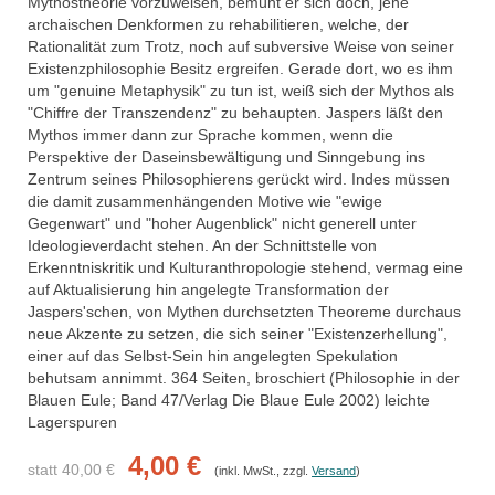
Mythostheorie vorzuweisen, bemüht er sich doch, jene
archaischen Denkformen zu rehabilitieren, welche, der
Rationalität zum Trotz, noch auf subversive Weise von seiner
Existenzphilosophie Besitz ergreifen. Gerade dort, wo es ihm
um "genuine Metaphysik" zu tun ist, weiß sich der Mythos als
"Chiffre der Transzendenz" zu behaupten. Jaspers läßt den
Mythos immer dann zur Sprache kommen, wenn die
Perspektive der Daseinsbewältigung und Sinngebung ins
Zentrum seines Philosophierens gerückt wird. Indes müssen
die damit zusammenhängenden Motive wie "ewige
Gegenwart" und "hoher Augenblick" nicht generell unter
Ideologieverdacht stehen. An der Schnittstelle von
Erkenntniskritik und Kulturanthropologie stehend, vermag eine
auf Aktualisierung hin angelegte Transformation der
Jaspers'schen, von Mythen durchsetzten Theoreme durchaus
neue Akzente zu setzen, die sich seiner "Existenzerhellung",
einer auf das Selbst-Sein hin angelegten Spekulation
behutsam annimmt. 364 Seiten, broschiert (Philosophie in der
Blauen Eule; Band 47/Verlag Die Blaue Eule 2002) leichte
Lagerspuren
4,00 €
statt 40,00 €
(inkl. MwSt., zzgl.
Versand
)