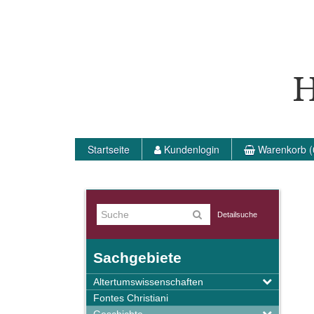
H
Startseite
Kundenlogin
Warenkorb (
Detailsuche
Sachgebiete
Altertumswissenschaften
Fontes Christiani