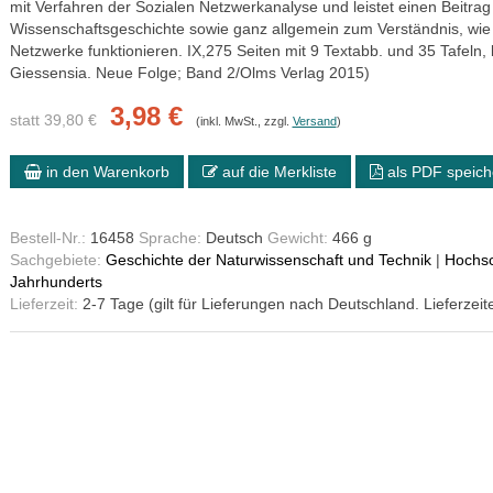
mit Verfahren der Sozialen Netzwerkanalyse und leistet einen Beitrag
Wissenschaftsgeschichte sowie ganz allgemein zum Verständnis, wie 
Netzwerke funktionieren. IX,275 Seiten mit 9 Textabb. und 35 Tafeln, 
Giessensia. Neue Folge; Band 2/Olms Verlag 2015)
3,98 €
statt 39,80 €
(inkl. MwSt., zzgl.
Versand
)
in den Warenkorb
auf die Merkliste
als PDF speich
Bestell-Nr.:
16458
Sprache:
Deutsch
Gewicht:
466 g
Sachgebiete:
Geschichte der Naturwissenschaft und Technik
|
Hochsc
Jahrhunderts
Lieferzeit:
2-7 Tage (gilt für Lieferungen nach Deutschland. Lieferzeit