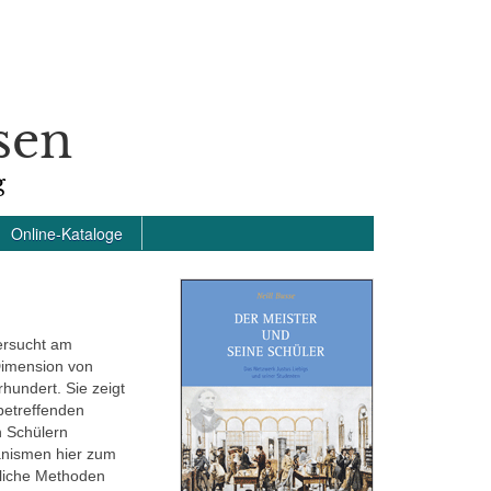
sen
g
Online-Kataloge
ersucht am
Dimension von
undert. Sie zeigt
betreffenden
n Schülern
hanismen hier zum
tliche Methoden