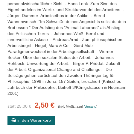
personalwirtschaftlicher Sicht. - Hans Lenk: Zum Sinn des
Eigenhandelns im Werte- und Strukturwandel des Arbeitens. -
Jürgen Dummer: Arbeitsethos in der Antike. - Bernd
Wannenwetsch: "Im Schweiße deines Angesichts sollst du dein
Brot essen." Der Aufstieg des "Animal Laborans" als Abstieg
des Politischen Tieres. - Johannes Weiß: Beruf und
innerweltliche Askese. - Andreas Arndt: Zum philosophischen
Arbeitsbegriff. Hegel, Marx & Co. - Gerd Mutz:
Paradigmenwechsel in der Arbeitsgesellschaft. - Werner
Becker: Über den sozialen Status der Arbeit. - Johannes
Rohbeck: Umwertung der Arbeit. - Birger P. Priddat: Zukunft
der Arbeit. Organizational Change and Challenge. - Die
Beiträge gehen zurück auf den Zweiten Thüringentag für
Philosophie, 1998 in Jena. 157 Seiten, broschiert (Kritisches
Jahrbuch der Philosophie; Beiheft 3/Königshausen & Neumann
2001)
2,50 €
statt 25,00 €
(inkl. MwSt., zzgl.
Versand
)
in den Warenkorb