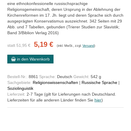
eine ethnokonfessionelle russischsprachige
Religionsgemeinschaft, deren Ursprung in der Ablehnung der
Kirchenreformen im 17. Jh. liegt und deren Sprache sich durch
ausgeprägten Konservatismus auszeichnet. 342 Seiten mit 29
Abb. und 7 Tabellen, gebunden (Trierer Studien zur Slavistik;
Band 3/Biblion Verlag 2016)
5,19 €
statt 51,95 €
(inkl. MwSt., zzgl.
Versand
)
in den Warenkorb
Bestell-Nr.:
8861
Sprache:
Deutsch
Gewicht:
542 g
Sachgebiete:
Religionswissenschaften
|
Russische Sprache
|
Soziolinguistik
Lieferzeit:
2-7 Tage (gilt für Lieferungen nach Deutschland.
Lieferzeiten für alle anderen Länder finden Sie
hier
)