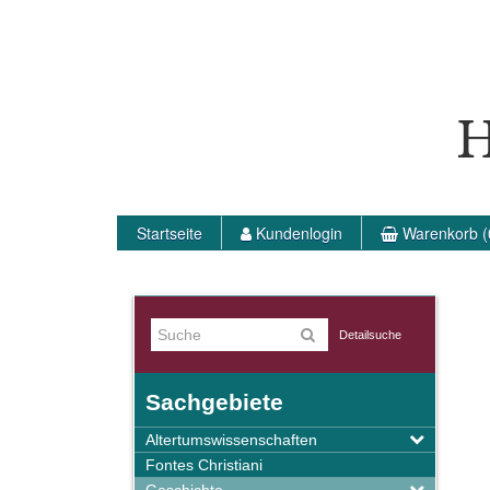
H
Startseite
Kundenlogin
Warenkorb (
Detailsuche
Sachgebiete
Altertumswissenschaften
Fontes Christiani