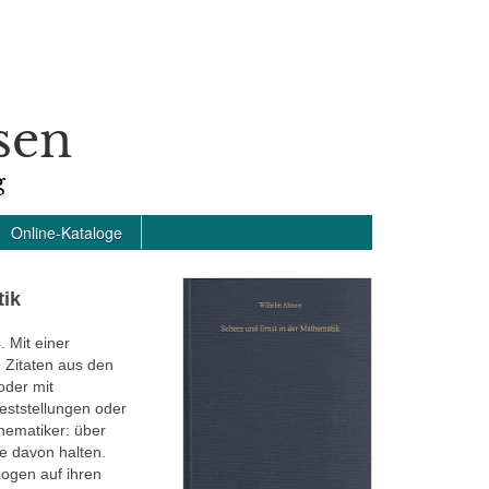
sen
g
Online-Kataloge
tik
 Mit einer
 Zitaten aus den
oder mit
eststellungen oder
ematiker: über
e davon halten.
ogen auf ihren