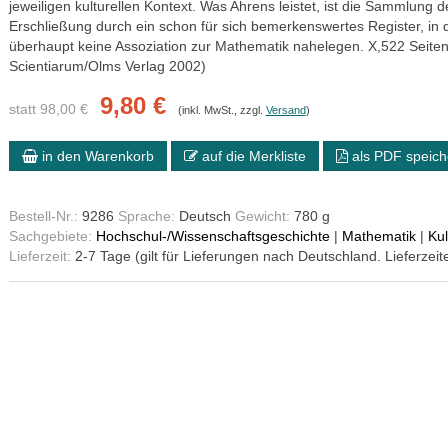
jeweiligen kulturellen Kontext. Was Ahrens leistet, ist die Sammlung d
Erschließung durch ein schon für sich bemerkenswertes Register, in d
überhaupt keine Assoziation zur Mathematik nahelegen. X,522 Seiten,
Scientiarum/Olms Verlag 2002)
9,80 €
statt 98,00 €
(inkl. MwSt., zzgl.
Versand
)
in den Warenkorb
auf die Merkliste
als PDF speich
Bestell-Nr.:
9286
Sprache:
Deutsch
Gewicht:
780 g
Sachgebiete:
Hochschul-/Wissenschaftsgeschichte
|
Mathematik
|
Kul
Lieferzeit:
2-7 Tage (gilt für Lieferungen nach Deutschland. Lieferzeit