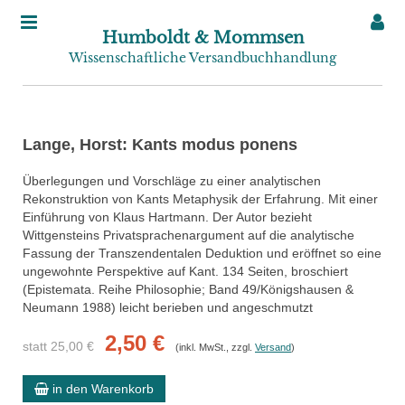
Humboldt & Mommsen
Wissenschaftliche Versandbuchhandlung
Lange, Horst: Kants modus ponens
Überlegungen und Vorschläge zu einer analytischen
Rekonstruktion von Kants Metaphysik der Erfahrung. Mit einer
Einführung von Klaus Hartmann. Der Autor bezieht
Wittgensteins Privatsprachenargument auf die analytische
Fassung der Transzendentalen Deduktion und eröffnet so eine
ungewohnte Perspektive auf Kant. 134 Seiten, broschiert
(Epistemata. Reihe Philosophie; Band 49/Königshausen &
Neumann 1988) leicht berieben und angeschmutzt
2,50 €
statt 25,00 €
(inkl. MwSt., zzgl.
Versand
)
in den Warenkorb