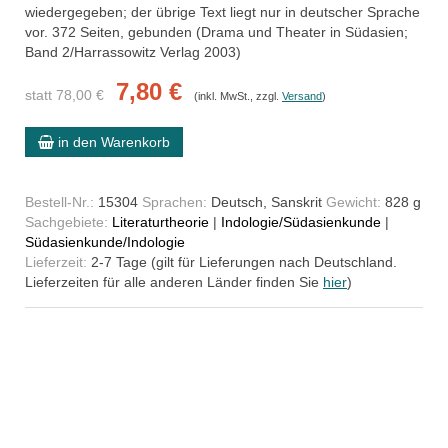
wiedergegeben; der übrige Text liegt nur in deutscher Sprache
vor. 372 Seiten, gebunden (Drama und Theater in Südasien;
Band 2/Harrassowitz Verlag 2003)
7,80 €
statt 78,00 €
(inkl. MwSt., zzgl.
Versand
)
in den Warenkorb
Bestell-Nr.:
15304
Sprachen:
Deutsch, Sanskrit
Gewicht:
828 g
Sachgebiete:
Literaturtheorie
|
Indologie/Südasienkunde
|
Südasienkunde/Indologie
Lieferzeit:
2-7 Tage (gilt für Lieferungen nach Deutschland.
Lieferzeiten für alle anderen Länder finden Sie
hier
)