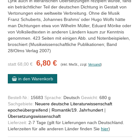
Lyrik auch in literarischen Übersetzungen rezipiert wurde, fand
ein beträchtlicher Teil der deutschen Dichtung in Gestalt von
Vertonungen eine weltweite Verbreitung. Ohne die Musik
Franz Schuberts, Johannes Brahms’ oder Hugo Wolfs hätte
man Dichtungen etwa von Wilhelm Müller, Eduard Mörike oder
von Volksliedtexten in anderen Ländern kaum zur Kenntnis
genommen. 423 Seiten mit einigen Abb. und Notenbeispielen,
broschiert (Musikwissenschaftliche Publikationen; Band
28/Olms Verlag 2007)
6,80 €
statt 68,00 €
(inkl. MwSt., zzgl.
Versand
)
in den Warenkorb
Bestell-Nr.:
15683
Sprache:
Deutsch
Gewicht:
680 g
Sachgebiete:
Neuere deutsche Literaturwissenschaft
epocheübergreifend
|
Romantik/19. Jahrhundert
|
Übersetzungswissenschaft
Lieferzeit:
2-7 Tage (gilt für Lieferungen nach Deutschland.
Lieferzeiten für alle anderen Länder finden Sie
hier
)