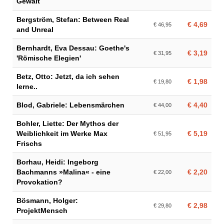
Gewalt
Bergström, Stefan: Between Real
€ 4,69
€ 46,95
and Unreal
Bernhardt, Eva Dessau: Goethe's
€ 3,19
€ 31,95
'Römische Elegien'
Betz, Otto: Jetzt, da ich sehen
€ 1,98
€ 19,80
lerne..
Blod, Gabriele: Lebensmärchen
€ 4,40
€ 44,00
Bohler, Liette: Der Mythos der
Weiblichkeit im Werke Max
€ 5,19
€ 51,95
Frischs
Borhau, Heidi: Ingeborg
Bachmanns »Malina« - eine
€ 2,20
€ 22,00
Provokation?
Bösmann, Holger:
€ 2,98
€ 29,80
ProjektMensch