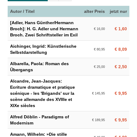
Autor / Titel
alter Preis
jetzt nur
[Adler, Hans Günther/Hermann
Broch]: H. G. Adler und Hermann
€ 1,60
€ 16,00
Broch. Zwei Schriftsteller im Exil
Aichinger, Ingrid: Künstlerische
€ 8,09
€ 80,95
Selbstdarstellung
Albarella, Paola: Roman des
€ 2,50
€ 25,00
Übergangs
Alcandre, Jean-Jacques:
Ecriture dramatique et pratique
scénique - les 'Brigands' sur la
€ 9,95
€ 145,95
scène allemande des XVIIIe et
XIXe siècles
Alfred Döblin - Paradigms of
€ 9,95
€ 189,95
Modernism
Amann, Wilhelm: »Die stille