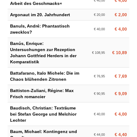
€ 4,00
€ 40,00
Arbeit des Geschmacks«
Argonaut im 20. Jahrhundert
€ 2,00
€ 20,00
Banuls, André: Phantastisch
€ 4,00
€ 40,00
zwecklos?
Banús, Enrique:
Untersuchungen zur Rezeption
€ 10,89
€ 108,95
Johann Gottfried Herders in der
Komparatistik
Battafarano, Italo Michele: Die im
€ 7,69
€ 76,95
Chaos blühenden Zitronen
Battiston-Zuliani, Régine: Max
€ 9,09
€ 90,95
Frisch romancier
Baudisch, Christian: Texträume
bei Stefan George und Melchior
€ 4,00
€ 40,00
Lechter
Baum, Michael: Kontingenz und
€ 4,40
€ 44,00