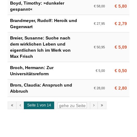
Boyd, Timothy: »dunkeler
€ 5,80
€ 58,00
gespannt«
Brandmeyer, Rudolf: Heroik und
€ 2,79
€ 27,95
Gegenwart
Breier, Susanne: Suche nach
dem wirklichen Leben und
€ 5,09
€ 50,95
eigentlichen Ich im Werk von
Max Frisch
Broch, Hermann: Zur
€ 0,50
€ 5,00
Universitätsreform
Brors, Claudia: Anspruch und
€ 2,80
€ 28,00
Abbruch
Seite 1 von 14