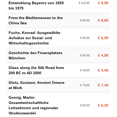
Entwicklung Bayerns von 1925
€ 9,90
€ 119,90
bis 1975
From the Mediterranean to the
€ 6,90
€ 69,00
China Sea
Fuchs, Konrad: Ausgewählte
Aufsätze zur Sozial- und
€ 6,59
€ 65,95
Wirtschaftsgeschichte
Geschichte des Finanzplatzes
€ 4,98
€ 94,95
München
Glass along the Silk Road from
€ 4,40
€ 44,00
200 BC to AD 1000
Glotz, Gustave: Ancient Greece
€ 7,40
€ 74,00
at Work
Gornig, Martin:
Gesamtwirtschaftliche
€ 6,20
€ 62,00
Leitsektoren und regionaler
Strukturwandel