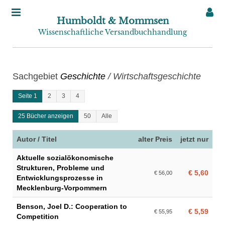
Humboldt & Mommsen
Wissenschaftliche Versandbuchhandlung
Sachgebiet
Geschichte
/ Wirtschaftsgeschichte
Seite 1
2
3
4
25 Bücher anzeigen
50
Alle
Autor / Titel
alter Preis
jetzt nur
Aktuelle sozialökonomische
Strukturen, Probleme und
€ 5,60
€ 56,00
Entwicklungsprozesse in
Mecklenburg-Vorpommern
Benson, Joel D.: Cooperation to
€ 5,59
€ 55,95
Competition