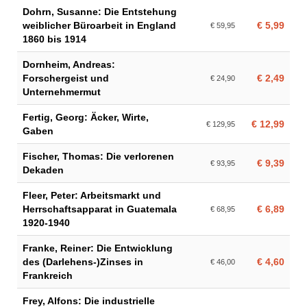
Dohrn, Susanne: Die Entstehung
weiblicher Büroarbeit in England
€ 5,99
€ 59,95
1860 bis 1914
Dornheim, Andreas:
Forschergeist und
€ 2,49
€ 24,90
Unternehmermut
Fertig, Georg: Äcker, Wirte,
€ 12,99
€ 129,95
Gaben
Fischer, Thomas: Die verlorenen
€ 9,39
€ 93,95
Dekaden
Fleer, Peter: Arbeitsmarkt und
Herrschaftsapparat in Guatemala
€ 6,89
€ 68,95
1920-1940
Franke, Reiner: Die Entwicklung
des (Darlehens-)Zinses in
€ 4,60
€ 46,00
Frankreich
Frey, Alfons: Die industrielle