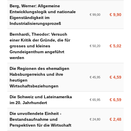
Berg, Werner: Allgemeine
Entwicklungslogik und nationale
€ 9,90
€ 99,00
Eigenständigkeit im
Industrialisierungsprozeß
Bernhardi, Theodor: Versuch
einer Kritik der Gründe, die für
grosses und kleines
€ 5,02
€ 50,20
Grundeigenthum angeführt
werden
Die Regionen des ehemaligen
Habsburgerreichs und ihre
€ 4,59
€ 45,95
heutigen
Wirtschaftsbeziehungen
Die Schweiz und Lateinamerika
€ 6,59
€ 65,95
im 20. Jahrhundert
Die unvollendete Einheit -
Bestandsaufnahme und
€ 2,48
€ 24,80
Perspektiven für die Wirtschaft