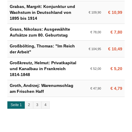
Grabas, Margrit: Konjunktur und
Wachstum in Deutschland von
€ 10,99
€ 109,90
1895 bis 1914
Grass, Nikolaus: Ausgewählte
€ 7,80
€ 78,00
Aufsätze zum 80. Geburtstag
Großbölting, Thomas: "Im Reich
€ 10,49
€ 104,95
der Arbeit"
Großkreutz, Helmut: Privatkapital
und Kanalbau in Frankreich
€ 5,20
€ 52,00
1814-1848
Groth, Andrzej: Warenumschlag
€ 4,79
€ 47,90
am Frischen Haff
Seite 1
2
3
4