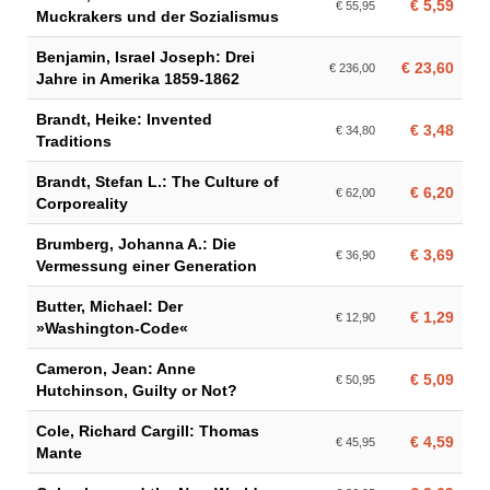
€ 5,59
€ 55,95
Muckrakers und der Sozialismus
Benjamin, Israel Joseph: Drei
€ 23,60
€ 236,00
Jahre in Amerika 1859-1862
Brandt, Heike: Invented
€ 3,48
€ 34,80
Traditions
Brandt, Stefan L.: The Culture of
€ 6,20
€ 62,00
Corporeality
Brumberg, Johanna A.: Die
€ 3,69
€ 36,90
Vermessung einer Generation
Butter, Michael: Der
€ 1,29
€ 12,90
»Washington-Code«
Cameron, Jean: Anne
€ 5,09
€ 50,95
Hutchinson, Guilty or Not?
Cole, Richard Cargill: Thomas
€ 4,59
€ 45,95
Mante