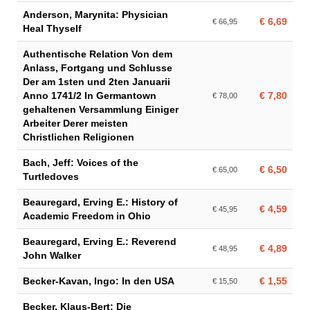
Anderson, Marynita: Physician
€ 6,69
€ 66,95
Heal Thyself
Authentische Relation Von dem
Anlass, Fortgang und Schlusse
Der am 1sten und 2ten Januarii
Anno 1741/2 In Germantown
€ 7,80
€ 78,00
gehaltenen Versammlung Einiger
Arbeiter Derer meisten
Christlichen Religionen
Bach, Jeff: Voices of the
€ 6,50
€ 65,00
Turtledoves
Beauregard, Erving E.: History of
€ 4,59
€ 45,95
Academic Freedom in Ohio
Beauregard, Erving E.: Reverend
€ 4,89
€ 48,95
John Walker
Becker-Kavan, Ingo: In den USA
€ 1,55
€ 15,50
Becker, Klaus-Bert: Die