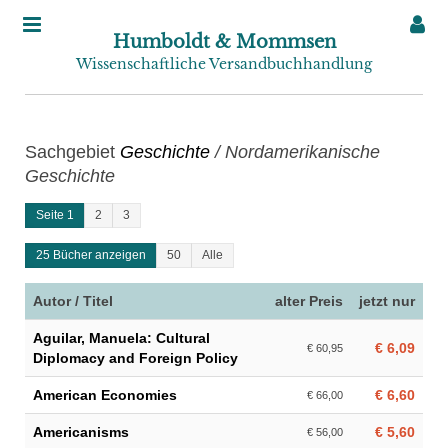
Humboldt & Mommsen
Wissenschaftliche Versandbuchhandlung
Sachgebiet
Geschichte
/ Nordamerikanische
Geschichte
Seite 1
2
3
25 Bücher anzeigen
50
Alle
Autor / Titel
alter Preis
jetzt nur
Aguilar, Manuela: Cultural
€ 6,09
€ 60,95
Diplomacy and Foreign Policy
American Economies
€ 6,60
€ 66,00
Americanisms
€ 5,60
€ 56,00