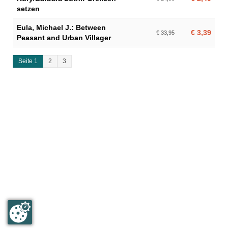
setzen
Eula, Michael J.: Between
€ 3,39
€ 33,95
Peasant and Urban Villager
Seite 1
2
3