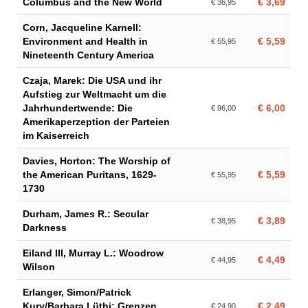
Columbus and the New World
€ 3,69
€ 36,95
Corn, Jacqueline Karnell:
Environment and Health in
€ 5,59
€ 55,95
Nineteenth Century America
Czaja, Marek: Die USA und ihr
Aufstieg zur Weltmacht um die
Jahrhundertwende: Die
€ 6,00
€ 96,00
Amerikaperzeption der Parteien
im Kaiserreich
Davies, Horton: The Worship of
the American Puritans, 1629-
€ 5,59
€ 55,95
1730
Durham, James R.: Secular
€ 3,89
€ 38,95
Darkness
Eiland III, Murray L.: Woodrow
€ 4,49
€ 44,95
Wilson
Erlanger, Simon/Patrick
Kury/Barbara Lüthi: Grenzen
€ 2,49
€ 24,90