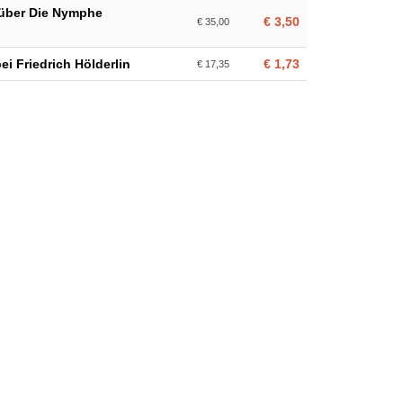
über Die Nymphe
€ 3,50
€ 35,00
i Friedrich Hölderlin
€ 1,73
€ 17,35