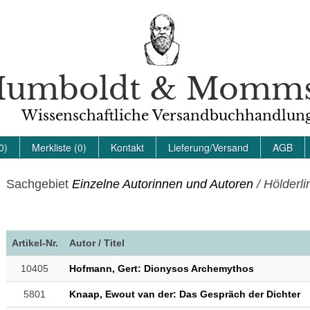
umboldt & Momm
Wissenschaftliche Versandbuchhandlun
0)
Merkliste (0)
Kontakt
Lieferung/Versand
AGB
Sachgebiet
Einzelne Autorinnen und Autoren
/ Hölderli
Artikel-Nr.
Autor / Titel
10405
Hofmann, Gert: Dionysos Archemythos
5801
Knaap, Ewout van der: Das Gespräch der Dichter