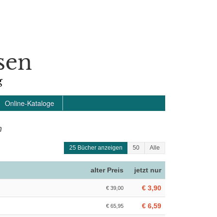
sen
g
Online-Kataloge
n
25 Bücher anzeigen
50
Alle
alter Preis
jetzt nur
€ 3,90
€ 39,00
€ 6,59
€ 65,95