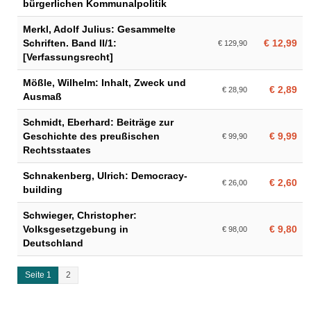
bürgerlichen Kommunalpolitik
Merkl, Adolf Julius: Gesammelte
Schriften. Band II/1:
€ 12,99
€ 129,90
[Verfassungsrecht]
Mößle, Wilhelm: Inhalt, Zweck und
€ 2,89
€ 28,90
Ausmaß
Schmidt, Eberhard: Beiträge zur
Geschichte des preußischen
€ 9,99
€ 99,90
Rechtsstaates
Schnakenberg, Ulrich: Democracy-
€ 2,60
€ 26,00
building
Schwieger, Christopher:
Volksgesetzgebung in
€ 9,80
€ 98,00
Deutschland
Seite 1
2