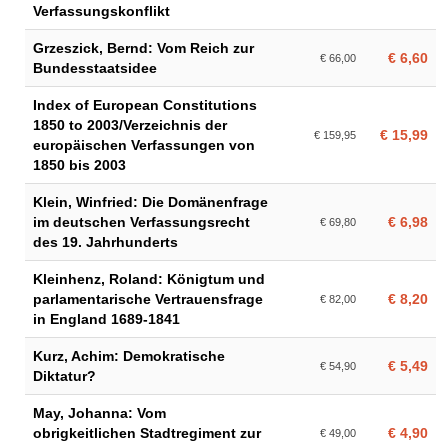
Verfassungskonflikt
Grzeszick, Bernd: Vom Reich zur
€ 6,60
€ 66,00
Bundesstaatsidee
Index of European Constitutions
1850 to 2003/Verzeichnis der
€ 15,99
€ 159,95
europäischen Verfassungen von
1850 bis 2003
Klein, Winfried: Die Domänenfrage
im deutschen Verfassungsrecht
€ 6,98
€ 69,80
des 19. Jahrhunderts
Kleinhenz, Roland: Königtum und
parlamentarische Vertrauensfrage
€ 8,20
€ 82,00
in England 1689-1841
Kurz, Achim: Demokratische
€ 5,49
€ 54,90
Diktatur?
May, Johanna: Vom
obrigkeitlichen Stadtregiment zur
€ 4,90
€ 49,00