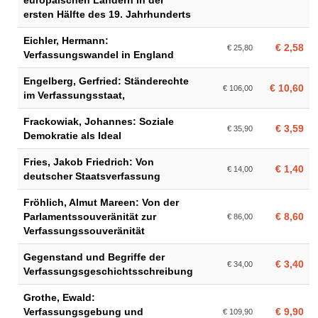
europäischen Ländern in der
ersten Hälfte des 19. Jahrhunderts
Eichler, Hermann:
€ 2,58
€ 25,80
Verfassungswandel in England
Engelberg, Gerfried: Ständerechte
€ 10,60
€ 106,00
im Verfassungsstaat,
Frackowiak, Johannes: Soziale
€ 3,59
€ 35,90
Demokratie als Ideal
Fries, Jakob Friedrich: Von
€ 1,40
€ 14,00
deutscher Staatsverfassung
Fröhlich, Almut Mareen: Von der
Parlamentssouveränität zur
€ 8,60
€ 86,00
Verfassungssouveränität
Gegenstand und Begriffe der
€ 3,40
€ 34,00
Verfassungsgeschichtsschreibung
Grothe, Ewald:
Verfassungsgebung und
€ 9,90
€ 109,90