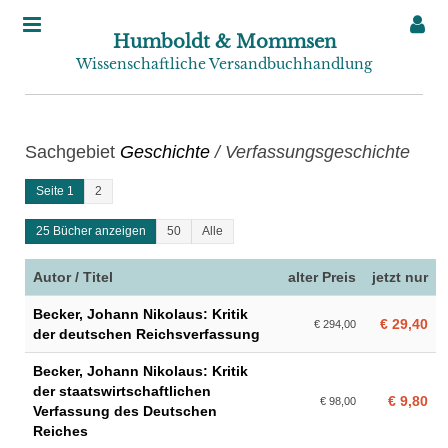
Humboldt & Mommsen
Wissenschaftliche Versandbuchhandlung
Sachgebiet
Geschichte
/ Verfassungsgeschichte
Seite 1
2
25 Bücher anzeigen
50
Alle
Autor / Titel
alter Preis
jetzt nur
Becker, Johann Nikolaus: Kritik
€ 29,40
€ 294,00
der deutschen Reichsverfassung
Becker, Johann Nikolaus: Kritik
der staatswirtschaftlichen
€ 9,80
€ 98,00
Verfassung des Deutschen
Reiches