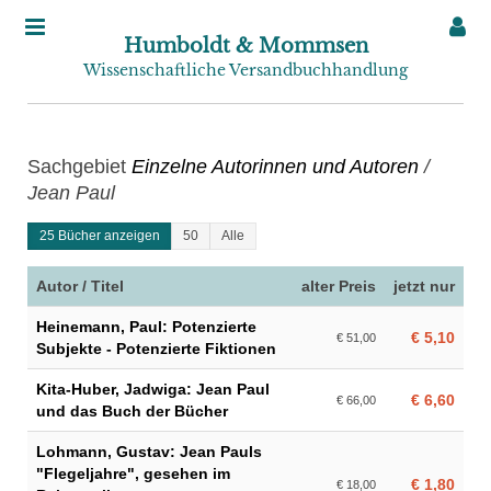
Humboldt & Mommsen
Wissenschaftliche Versandbuchhandlung
Sachgebiet
Einzelne Autorinnen und Autoren
/
Jean Paul
25 Bücher anzeigen
50
Alle
Autor / Titel
alter Preis
jetzt nur
Heinemann, Paul: Potenzierte
€ 5,10
€ 51,00
Subjekte - Potenzierte Fiktionen
Kita-Huber, Jadwiga: Jean Paul
€ 6,60
€ 66,00
und das Buch der Bücher
Lohmann, Gustav: Jean Pauls
"Flegeljahre", gesehen im
€ 1,80
€ 18,00