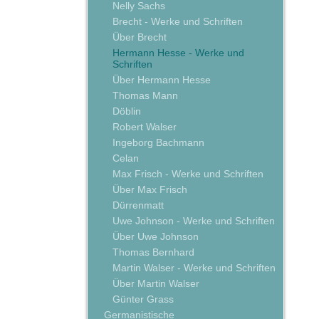
Nelly Sachs
Brecht - Werke und Schriften
Über Brecht
Hermann Hesse - Werke und
Schriften
Über Hermann Hesse
Thomas Mann
Döblin
Robert Walser
Ingeborg Bachmann
Celan
Max Frisch - Werke und Schriften
Über Max Frisch
Dürrenmatt
Uwe Johnson - Werke und Schriften
Über Uwe Johnson
Thomas Bernhard
Martin Walser - Werke und Schriften
Über Martin Walser
Günter Grass
Germanistische