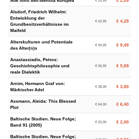
Alle fonti dell'identità europea
€ 2,09
€ 20,95
Alsdorf, Friedrich Wilhelm:
Entwicklung der
€ 4,29
€ 42,95
Grundbesitzverhältnisse im
Maifeld
Alterskulturen und Potentiale
€ 9,49
€ 94,95
des Alter(n)s
Anastassiadis, Petros:
Geschichtsphilosophie und
€ 5,69
€ 56,95
reale Dialektik
Arnim, Hermann Graf von:
€ 3,80
€ 38,00
Märkischer Adel
Assmann, Aleida: This Blessed
€ 6,40
€ 64,00
Plot
Baltische Studien. Neue Folge;
€ 2,00
€ 20,00
Band 91 (2005)
Baltische Studien. Neue Folge;