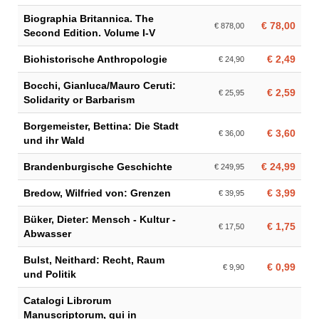
Biographia Britannica. The
€ 78,00
€ 878,00
Second Edition. Volume I-V
Biohistorische Anthropologie
€ 2,49
€ 24,90
Bocchi, Gianluca/Mauro Ceruti:
€ 2,59
€ 25,95
Solidarity or Barbarism
Borgemeister, Bettina: Die Stadt
€ 3,60
€ 36,00
und ihr Wald
Brandenburgische Geschichte
€ 24,99
€ 249,95
Bredow, Wilfried von: Grenzen
€ 3,99
€ 39,95
Büker, Dieter: Mensch - Kultur -
€ 1,75
€ 17,50
Abwasser
Bulst, Neithard: Recht, Raum
€ 0,99
€ 9,90
und Politik
Catalogi Librorum
Manuscriptorum, qui in