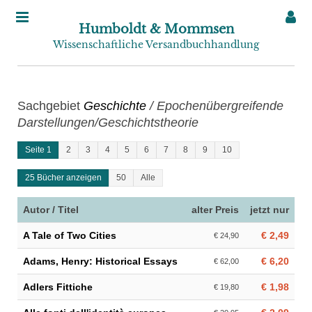
Humboldt & Mommsen
Wissenschaftliche Versandbuchhandlung
Sachgebiet
Geschichte
/ Epochenübergreifende
Darstellungen/Geschichtstheorie
Seite 1
2
3
4
5
6
7
8
9
10
25 Bücher anzeigen
50
Alle
Autor / Titel
alter Preis
jetzt nur
A Tale of Two Cities
€ 2,49
€ 24,90
Adams, Henry: Historical Essays
€ 6,20
€ 62,00
Adlers Fittiche
€ 1,98
€ 19,80