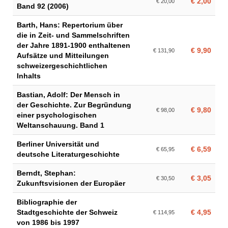
€ 2,00
€ 20,00
Band 92 (2006)
Barth, Hans: Repertorium über
die in Zeit- und Sammelschriften
der Jahre 1891-1900 enthaltenen
€ 9,90
€ 131,90
Aufsätze und Mitteilungen
schweizergeschichtlichen
Inhalts
Bastian, Adolf: Der Mensch in
der Geschichte. Zur Begründung
€ 9,80
€ 98,00
einer psychologischen
Weltanschauung. Band 1
Berliner Universität und
€ 6,59
€ 65,95
deutsche Literaturgeschichte
Berndt, Stephan:
€ 3,05
€ 30,50
Zukunftsvisionen der Europäer
Bibliographie der
Stadtgeschichte der Schweiz
€ 4,95
€ 114,95
von 1986 bis 1997