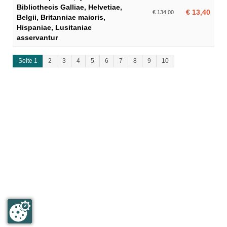
Bibliothecis Galliae, Helvetiae,
€ 13,40
€ 134,00
Belgii, Britanniae maioris,
Hispaniae, Lusitaniae
asservantur
Seite 1
2
3
4
5
6
7
8
9
10