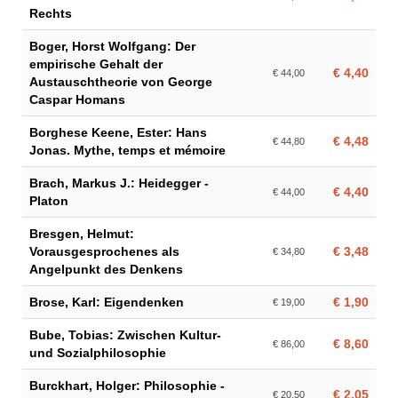
Rechts
Boger, Horst Wolfgang: Der
empirische Gehalt der
€ 4,40
€ 44,00
Austauschtheorie von George
Caspar Homans
Borghese Keene, Ester: Hans
€ 4,48
€ 44,80
Jonas. Mythe, temps et mémoire
Brach, Markus J.: Heidegger -
€ 4,40
€ 44,00
Platon
Bresgen, Helmut:
Vorausgesprochenes als
€ 3,48
€ 34,80
Angelpunkt des Denkens
Brose, Karl: Eigendenken
€ 1,90
€ 19,00
Bube, Tobias: Zwischen Kultur-
€ 8,60
€ 86,00
und Sozialphilosophie
Burckhart, Holger: Philosophie -
€ 2,05
€ 20,50