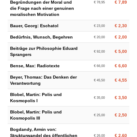
Begründungen der Moral und
€ 7,89
€ 78,95
die Frage nach einer genuinen
moralischen Motivation
Bauer, Georg: Eschatol
€ 2,30
€ 23,00
Bedürfnis, Wunsch, Begehren
€ 2,00
€ 20,00
Beiträge zur Philosophie Eduard
€ 5,00
€ 92,00
Sprangers
Bense, Max: Radiotexte
€ 6,60
€ 66,00
Beyer, Thomas: Das Denken der
€ 4,55
€ 45,50
Verantwortung
Blobel, Martin: Polis und
€ 3,50
€ 35,00
Kosmopolis I
Blobel, Martin: Polis und
€ 2,50
€ 25,00
Kosmopolis III
Bogdandy, Armin von:
Strukturwandel des öffentlichen
€ 2,60
€ 26,00