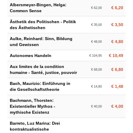
Albersmeyer-Bingen, Helga:
€ 6,20
€ 62,00
Common Sense
Ästhetik des Politischen - Politik
€ 3,50
€ 35,00
des Ästhetischen
Aulke, Reinhard: Sinn, Bildung
€ 4,80
€ 48,00
und Gewissen
Autonomes Handeln
€ 10,49
€ 104,95
Aux limites de la condition
€ 6,80
€ 68,00
humaine - Santé, justice, pouvoir
Bach, Maurizio: Einführung in
€ 1,48
€ 14,80
die Gesellschaftstheorie
Bachmann, Thorsten:
Existentieller Mythos -
€ 4,00
€ 40,00
mythische Existenz
Barreto, Luz Marina: Drei
kontraktualistische