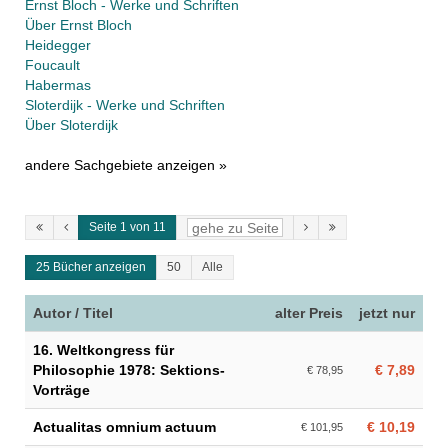
Ernst Bloch - Werke und Schriften
Über Ernst Bloch
Heidegger
Foucault
Habermas
Sloterdijk - Werke und Schriften
Über Sloterdijk
andere Sachgebiete anzeigen »
Seite 1 von 11
25 Bücher anzeigen
50
Alle
Autor / Titel
alter Preis
jetzt nur
16. Weltkongress für
Philosophie 1978: Sektions-
€ 7,89
€ 78,95
Vorträge
Actualitas omnium actuum
€ 10,19
€ 101,95