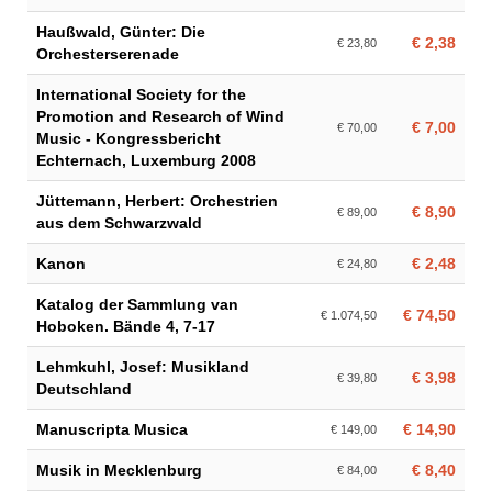
Haußwald, Günter: Die
€ 2,38
€ 23,80
Orchesterserenade
International Society for the
Promotion and Research of Wind
€ 7,00
€ 70,00
Music - Kongressbericht
Echternach, Luxemburg 2008
Jüttemann, Herbert: Orchestrien
€ 8,90
€ 89,00
aus dem Schwarzwald
Kanon
€ 2,48
€ 24,80
Katalog der Sammlung van
€ 74,50
€ 1.074,50
Hoboken. Bände 4, 7-17
Lehmkuhl, Josef: Musikland
€ 3,98
€ 39,80
Deutschland
Manuscripta Musica
€ 14,90
€ 149,00
Musik in Mecklenburg
€ 8,40
€ 84,00