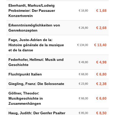
Eberhardt, Markus/Ludwig
Probstmeier: Der Passauer
€ 1,68
€ 16,80
Konzertverein
Erkenntnismöglichkeiten von
€ 2,68
€ 26,80
Genrekonzepten
Fage, Juste-Adrien de la:
Histoire générale de la musique
€ 13,40
€ 134,00
et de la danse
Federhofer, Hellmut: Musik und
€ 4,98
€ 49,80
Geschichte
Fluchtpunkt Italien
€ 6,80
€ 68,00
Giegling, Franz: Die Solosonate
€ 2,38
€ 23,80
Göllner, Theodor:
Musikgeschichte in
€ 6,60
€ 66,00
Zusammenhängen
Haug, Judith: Der Genfer Psalter
€ 8,50
€ 85,00