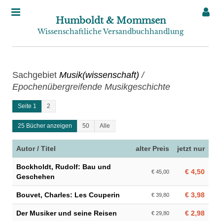
Humboldt & Mommsen
Wissenschaftliche Versandbuchhandlung
Sachgebiet
Musik(wissenschaft)
/
Epochenübergreifende Musikgeschichte
Seite 1
2
25 Bücher anzeigen
50
Alle
Autor / Titel
alter Preis
jetzt nur
Bockholdt, Rudolf: Bau und
€ 4,50
€ 45,00
Geschehen
Bouvet, Charles: Les Couperin
€ 3,98
€ 39,80
Der Musiker und seine Reisen
€ 2,98
€ 29,80