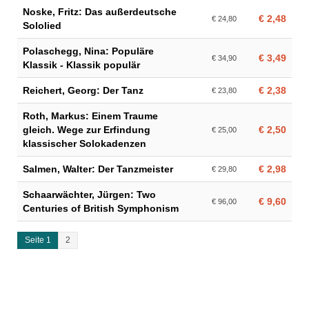
Noske, Fritz: Das außerdeutsche
€ 2,48
€ 24,80
Sololied
Polaschegg, Nina: Populäre
€ 3,49
€ 34,90
Klassik - Klassik populär
Reichert, Georg: Der Tanz
€ 2,38
€ 23,80
Roth, Markus: Einem Traume
gleich. Wege zur Erfindung
€ 2,50
€ 25,00
klassischer Solokadenzen
Salmen, Walter: Der Tanzmeister
€ 2,98
€ 29,80
Schaarwächter, Jürgen: Two
€ 9,60
€ 96,00
Centuries of British Symphonism
Seite 1
2