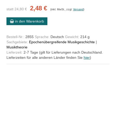
2,48 €
statt 24,80 €
(inkl. MwSt., zzgl.
Versand
)
in den Warenkorb
Bestell-Nr.:
2855
Sprache:
Deutsch
Gewicht:
214 g
Sachgebiete:
Epochenübergreifende Musikgeschichte
|
Musiktheorie
Lieferzeit:
2-7 Tage (gilt für Lieferungen nach Deutschland.
Lieferzeiten für alle anderen Länder finden Sie
hier
)