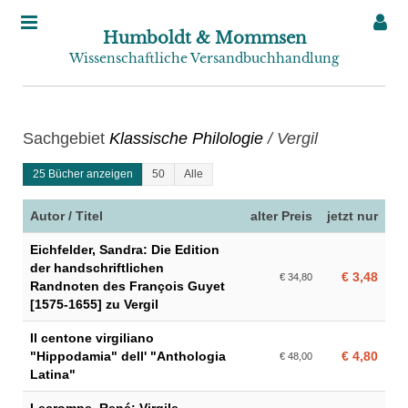
Humboldt & Mommsen
Wissenschaftliche Versandbuchhandlung
Sachgebiet
Klassische Philologie
/ Vergil
25 Bücher anzeigen
50
Alle
Autor / Titel
alter Preis
jetzt nur
Eichfelder, Sandra: Die Edition
der handschriftlichen
€ 3,48
€ 34,80
Randnoten des François Guyet
[1575-1655] zu Vergil
Il centone virgiliano
"Hippodamia" dell' "Anthologia
€ 4,80
€ 48,00
Latina"