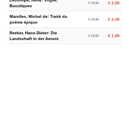
Lecrompe, René: Virgile,
€ 2,98
€ 29,80
Bucoliques
Marolles, Michel de: Traité du
€ 2,48
€ 24,80
poëme épique
Reeker, Hans-Dieter: Die
€ 1,98
€ 19,80
Landschaft in der Aeneis