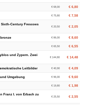
€ 6,80
€ 68,00
€ 7,58
€ 75,80
y Sixth-Century Frescoes
€ 2,05
€ 20,50
n bronze
€ 8,60
€ 86,00
€ 6,55
€ 65,50
yblos und Zypern. Zwei
€ 14,48
€ 144,80
Demokratische Leitbilder
€ 4,09
€ 40,90
nz und Umgebung
€ 9,60
€ 96,00
€ 1,98
€ 19,80
n Franz I. von Erbach zu
€ 2,55
€ 25,50