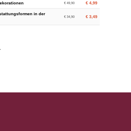
ekorationen
€ 4,99
€ 49,90
stattungsformen in der
€ 3,49
€ 34,90