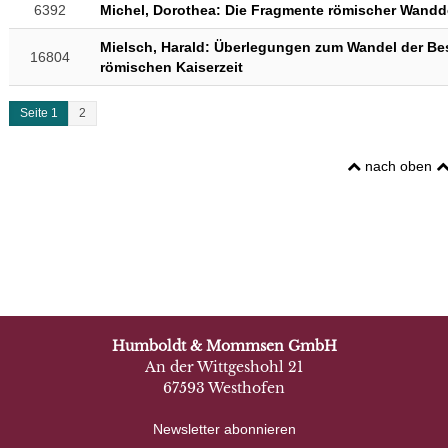
6392
Michel, Dorothea: Die Fragmente römischer Wandd
Mielsch, Harald: Überlegungen zum Wandel der Be
16804
römischen Kaiserzeit
Seite 1
2
nach oben
Humboldt & Mommsen GmbH
An der Wittgeshohl 21
67593 Westhofen
Newsletter abonnieren