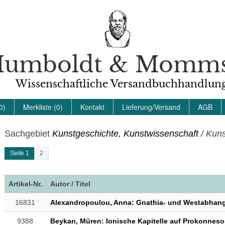
umboldt & Momm
Wissenschaftliche Versandbuchhandlun
0)
Merkliste (0)
Kontakt
Lieferung/Versand
AGB
Sachgebiet
Kunstgeschichte, Kunstwissenschaft
/ Kuns
Seite 1
2
Artikel-Nr.
Autor / Titel
16831
Alexandropoulou, Anna: Gnathia- und Westabhan
9388
Beykan, Müren: Ionische Kapitelle auf Prokonneso