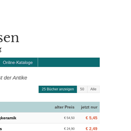
sen
g
Online-Kataloge
t der Antike
25 Bücher anzeigen
50
Alle
alter Preis
jetzt nur
gkeramik
€ 5,45
€ 54,50
s
€ 2,49
€ 24,90