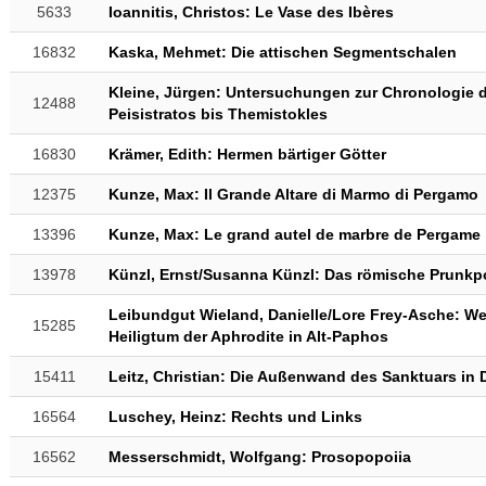
5633
Ioannitis, Christos: Le Vase des Ibères
16832
Kaska, Mehmet: Die attischen Segmentschalen
Kleine, Jürgen: Untersuchungen zur Chronologie d
12488
Peisistratos bis Themistokles
16830
Krämer, Edith: Hermen bärtiger Götter
12375
Kunze, Max: Il Grande Altare di Marmo di Pergamo
13396
Kunze, Max: Le grand autel de marbre de Pergame
13978
Künzl, Ernst/Susanna Künzl: Das römische Prunkp
Leibundgut Wieland, Danielle/Lore Frey-Asche: 
15285
Heiligtum der Aphrodite in Alt-Paphos
15411
Leitz, Christian: Die Außenwand des Sanktuars in
16564
Luschey, Heinz: Rechts und Links
16562
Messerschmidt, Wolfgang: Prosopopoiia