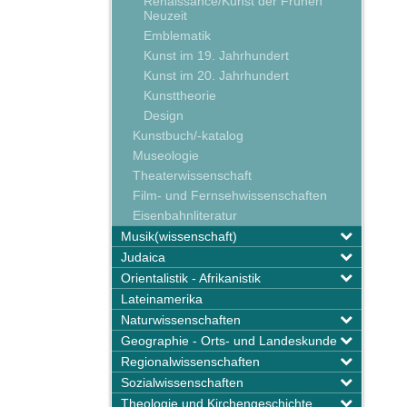
Renaissance/Kunst der Frühen
Neuzeit
Emblematik
Kunst im 19. Jahrhundert
Kunst im 20. Jahrhundert
Kunsttheorie
Design
Kunstbuch/-katalog
Museologie
Theaterwissenschaft
Film- und Fernsehwissenschaften
Eisenbahnliteratur
Musik(wissenschaft)
Judaica
Orientalistik - Afrikanistik
Lateinamerika
Naturwissenschaften
Geographie - Orts- und Landeskunde
Regionalwissenschaften
Sozialwissenschaften
Theologie und Kirchengeschichte