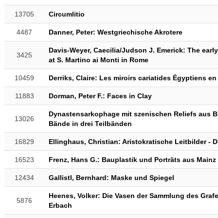
13705
Circumlitio
4487
Danner, Peter: Westgriechische Akrotere
Davis-Weyer, Caecilia/Judson J. Emerick: The earl
3425
at S. Martino ai Monti in Rome
10459
Derriks, Claire: Les miroirs cariatides Égyptiens e
11883
Dorman, Peter F.: Faces in Clay
Dynastensarkophage mit szenischen Reliefs aus B
13026
Bände in drei Teilbänden
16829
Ellinghaus, Christian: Aristokratische Leitbilder - 
16523
Frenz, Hans G.: Bauplastik und Porträts aus Mai
12434
Gallistl, Bernhard: Maske und Spiegel
Heenes, Volker: Die Vasen der Sammlung des Grafe
5876
Erbach