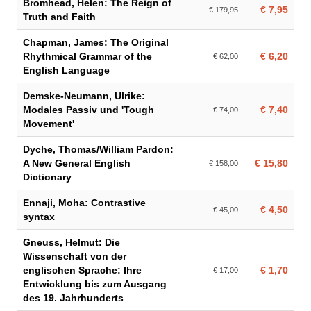
Bromhead, Helen: The Reign of
€ 7,95
€ 179,95
Truth and Faith
Chapman, James: The Original
Rhythmical Grammar of the
€ 6,20
€ 62,00
English Language
Demske-Neumann, Ulrike:
Modales Passiv und 'Tough
€ 7,40
€ 74,00
Movement'
Dyche, Thomas/William Pardon:
A New General English
€ 15,80
€ 158,00
Dictionary
Ennaji, Moha: Contrastive
€ 4,50
€ 45,00
syntax
Gneuss, Helmut: Die
Wissenschaft von der
englischen Sprache: Ihre
€ 1,70
€ 17,00
Entwicklung bis zum Ausgang
des 19. Jahrhunderts