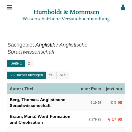
Humboldt & Mommsen
Wissenschaftliche Versandbuchhandlung
Sachgebiet
Anglistik
/ Anglistische
Sprachwissenschaft
Seite 1
2
25 Bücher anzeigen
50
Alle
Autor / Titel
alter Preis
jetzt nur
Berg, Thomas: Anglistische
€ 1,99
€ 19,99
Sprachwissenschaft
Braun, Maria: Word-Formation
€ 17,99
€ 179,95
and Creolisation