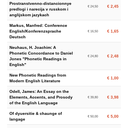
Prostranstvenno-distancionnye
€ 2,45
€ 24,50
predlogi i narecija v russkom i
anglijskom jazykach
Markus, Manfred: Conference
English/Konferenzsprache
€ 1,65
€ 16,50
Deutsch
Neuhaus, H. Joachim: A
Phonetic Concordance to Daniel
€ 2,48
€ 24,80
Jones "Phonetic Readings in
English"
New Phonetic Readings from
€ 1,00
Modern English Literature
Odell, James: An Essay on the
Elements, Accents, and Prosody
€ 3,98
€ 39,80
of the English Language
Of dyuersitie & chaunge of
€ 5,00
€ 50,00
langage