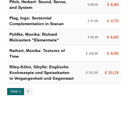
Pilch, Herbert: Sound, Sense,
€ 6,80
€ 68,00
and System
Plag, Ingo: Sentential
€ 4,70
€ 47,00
Complementation in Sranan
Polifke, Monika: Richard
€ 6,60
€ 66,00
Mulcasters "Elementarie"
Rathert, Monika: Textures of
€ 9,95
€ 109,95
Time
Riley-Köhn, Sibylle: Englische
Kochrezepte und Speisekarten
€ 10,19
€ 101,95
in Vergangenheit und Gegenwart
Seite 1
2