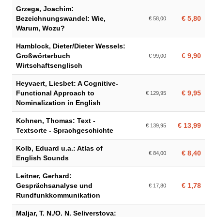
Grzega, Joachim:
Bezeichnungswandel: Wie,
€ 5,80
€ 58,00
Warum, Wozu?
Hamblock, Dieter/Dieter Wessels:
Großwörterbuch
€ 9,90
€ 99,00
Wirtschaftsenglisch
Heyvaert, Liesbet: A Cognitive-
Functional Approach to
€ 9,95
€ 129,95
Nominalization in English
Kohnen, Thomas: Text -
€ 13,99
€ 139,95
Textsorte - Sprachgeschichte
Kolb, Eduard u.a.: Atlas of
€ 8,40
€ 84,00
English Sounds
Leitner, Gerhard:
Gesprächsanalyse und
€ 1,78
€ 17,80
Rundfunkkommunikation
Maljar, T. N./O. N. Seliverstova: