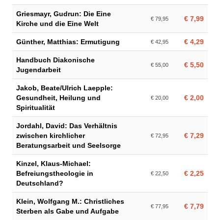
Griesmayr, Gudrun: Die Eine
€ 7,99
€ 79,95
Kirche und die Eine Welt
Günther, Matthias: Ermutigung
€ 4,29
€ 42,95
Handbuch Diakonische
€ 5,50
€ 55,00
Jugendarbeit
Jakob, Beate/Ulrich Laepple:
Gesundheit, Heilung und
€ 2,00
€ 20,00
Spiritualität
Jordahl, David: Das Verhältnis
zwischen kirchlicher
€ 7,29
€ 72,95
Beratungsarbeit und Seelsorge
Kinzel, Klaus-Michael:
Befreiungstheologie in
€ 2,25
€ 22,50
Deutschland?
Klein, Wolfgang M.: Christliches
€ 7,79
€ 77,95
Sterben als Gabe und Aufgabe