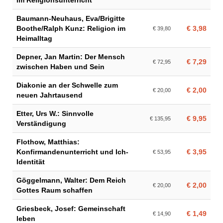
im Religionsunterricht
Baumann-Neuhaus, Eva/Brigitte
Boothe/Ralph Kunz: Religion im
€ 3,98
€ 39,80
Heimalltag
Depner, Jan Martin: Der Mensch
€ 7,29
€ 72,95
zwischen Haben und Sein
Diakonie an der Schwelle zum
€ 2,00
€ 20,00
neuen Jahrtausend
Etter, Urs W.: Sinnvolle
€ 9,95
€ 135,95
Verständigung
Flothow, Matthias:
Konfirmandenunterricht und Ich-
€ 3,95
€ 53,95
Identität
Göggelmann, Walter: Dem Reich
€ 2,00
€ 20,00
Gottes Raum schaffen
Griesbeck, Josef: Gemeinschaft
€ 1,49
€ 14,90
leben