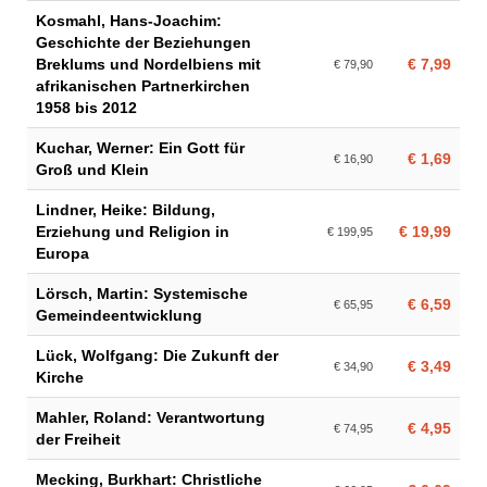
Kosmahl, Hans-Joachim:
Geschichte der Beziehungen
Breklums und Nordelbiens mit
€ 7,99
€ 79,90
afrikanischen Partnerkirchen
1958 bis 2012
Kuchar, Werner: Ein Gott für
€ 1,69
€ 16,90
Groß und Klein
Lindner, Heike: Bildung,
Erziehung und Religion in
€ 19,99
€ 199,95
Europa
Lörsch, Martin: Systemische
€ 6,59
€ 65,95
Gemeindeentwicklung
Lück, Wolfgang: Die Zukunft der
€ 3,49
€ 34,90
Kirche
Mahler, Roland: Verantwortung
€ 4,95
€ 74,95
der Freiheit
Mecking, Burkhart: Christliche