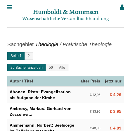
Humboldt & Mommsen
Wissenschaftliche Versandbuchhandlung
Sachgebiet
Theologie
/ Praktische Theologie
Seite 1
2
25 Bücher anzeigen
50
Alle
Autor / Titel
alter Preis
jetzt nur
Ahonen, Risto: Evangelisation
€ 4,29
€ 42,95
als Aufgabe der Kirche
Ambrosy, Markus: Gerhard von
€ 3,95
€ 93,95
Zezschwitz
Ammermann, Norbert: Seelsorge
€ 4,89
€ 48,95