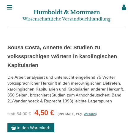
Humboldt & Mommsen
Wissenschaftliche Versandbuchhandlung
Sousa Costa, Annette de: Studien zu
volkssprachigen Wörtern in karolingischen
Kapitularien
Die Arbeit analysiert und untersucht eingehend 75 Wörter
volkssprachlicher Herkunft in den merowingischen Dekreten,
karolingischen Kapitularien und Kapitularien anderer Herkunft.
350 Seiten, broschiert (Studien zum Althochdeutschen; Band
21/Vandenhoeck & Ruprecht 1993) leichte Lagerspuren
4,50 €
statt 54,00 €
(inkl. MwSt., zzgl.
Versand
)
in den Warenkorb