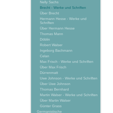
Nelly Sachs
Brecht - Werke und Schriften
Über Brecht
Hermann Hesse - Werke und
Schriften
Über Hermann Hesse
Thomas Mann
Döblin
Robert Walser
Ingeborg Bachmann
Celan
Max Frisch - Werke und Schriften
Über Max Frisch
Dürrenmatt
Uwe Johnson - Werke und Schriften
Über Uwe Johnson
Thomas Bernhard
Martin Walser - Werke und Schriften
Über Martin Walser
Günter Grass
Germanistische