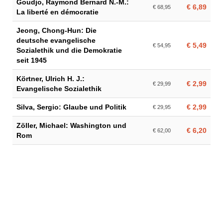
Goudjo, Raymond Bernard N.-M.:
€ 6,89
€ 68,95
La liberté en démocratie
Jeong, Chong-Hun: Die
deutsche evangelische
€ 5,49
€ 54,95
Sozialethik und die Demokratie
seit 1945
Körtner, Ulrich H. J.:
€ 2,99
€ 29,99
Evangelische Sozialethik
Silva, Sergio: Glaube und Politik
€ 2,99
€ 29,95
Zöller, Michael: Washington und
€ 6,20
€ 62,00
Rom