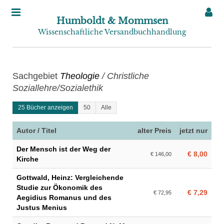
Humboldt & Mommsen
Wissenschaftliche Versandbuchhandlung
Sachgebiet
Theologie
/ Christliche
Soziallehre/Sozialethik
25 Bücher anzeigen
50
Alle
Autor / Titel
alter Preis
jetzt nur
Der Mensch ist der Weg der
€ 8,00
€ 146,00
Kirche
Gottwald, Heinz: Vergleichende
Studie zur Ökonomik des
€ 7,29
€ 72,95
Aegidius Romanus und des
Justus Menius