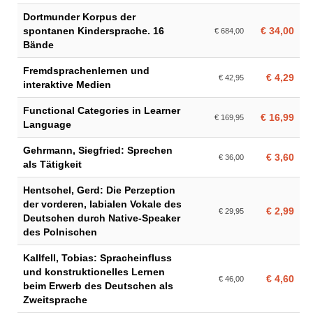
Dortmunder Korpus der
spontanen Kindersprache. 16
€ 34,00
€ 684,00
Bände
Fremdsprachenlernen und
€ 4,29
€ 42,95
interaktive Medien
Functional Categories in Learner
€ 16,99
€ 169,95
Language
Gehrmann, Siegfried: Sprechen
€ 3,60
€ 36,00
als Tätigkeit
Hentschel, Gerd: Die Perzeption
der vorderen, labialen Vokale des
€ 2,99
€ 29,95
Deutschen durch Native-Speaker
des Polnischen
Kallfell, Tobias: Spracheinfluss
und konstruktionelles Lernen
€ 4,60
€ 46,00
beim Erwerb des Deutschen als
Zweitsprache