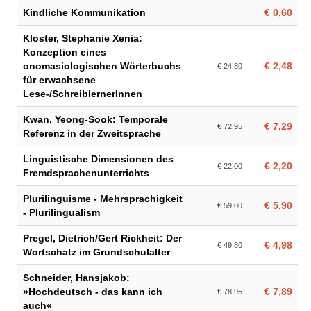
Kindliche Kommunikation
€ 0,60
Kloster, Stephanie Xenia:
Konzeption eines
onomasiologischen Wörterbuchs
€ 2,48
€ 24,80
für erwachsene
Lese-/SchreiblernerInnen
Kwan, Yeong-Sook: Temporale
€ 7,29
€ 72,95
Referenz in der Zweitsprache
Linguistische Dimensionen des
€ 2,20
€ 22,00
Fremdsprachenunterrichts
Plurilinguisme - Mehrsprachigkeit
€ 5,90
€ 59,00
- Plurilingualism
Pregel, Dietrich/Gert Rickheit: Der
€ 4,98
€ 49,80
Wortschatz im Grundschulalter
Schneider, Hansjakob:
»Hochdeutsch - das kann ich
€ 7,89
€ 78,95
auch«