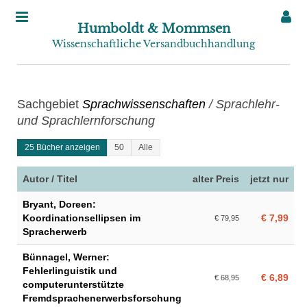
Humboldt & Mommsen
Wissenschaftliche Versandbuchhandlung
Sachgebiet
Sprachwissenschaften
/ Sprachlehr-
und Sprachlernforschung
25 Bücher anzeigen
50
Alle
Autor / Titel
alter Preis
jetzt nur
Bryant, Doreen:
Koordinationsellipsen im
€ 7,99
€ 79,95
Spracherwerb
Bünnagel, Werner:
Fehlerlinguistik und
€ 6,89
€ 68,95
computerunterstützte
Fremdsprachenerwerbsforschung