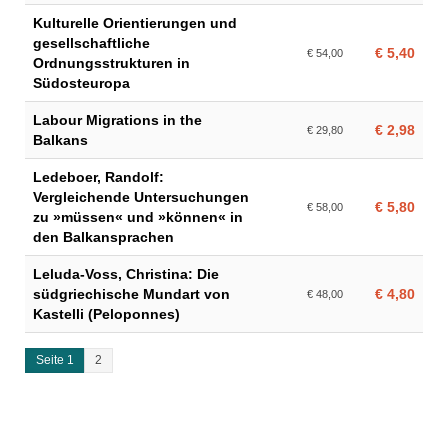
Kulturelle Orientierungen und
gesellschaftliche
€ 5,40
€ 54,00
Ordnungsstrukturen in
Südosteuropa
Labour Migrations in the
€ 2,98
€ 29,80
Balkans
Ledeboer, Randolf:
Vergleichende Untersuchungen
€ 5,80
€ 58,00
zu »müssen« und »können« in
den Balkansprachen
Leluda-Voss, Christina: Die
südgriechische Mundart von
€ 4,80
€ 48,00
Kastelli (Peloponnes)
Seite 1
2