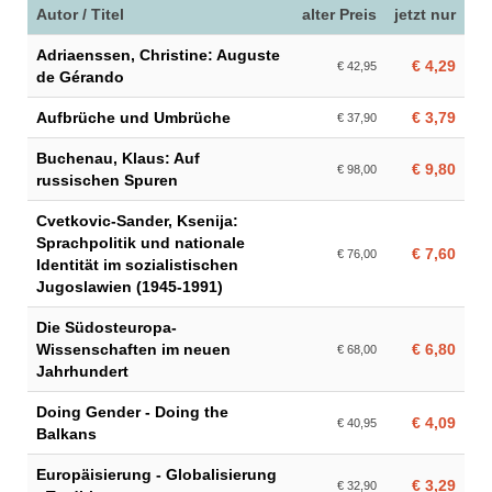
Autor / Titel
alter Preis
jetzt nur
Adriaenssen, Christine: Auguste
€ 4,29
€ 42,95
de Gérando
Aufbrüche und Umbrüche
€ 3,79
€ 37,90
Buchenau, Klaus: Auf
€ 9,80
€ 98,00
russischen Spuren
Cvetkovic-Sander, Ksenija:
Sprachpolitik und nationale
€ 7,60
€ 76,00
Identität im sozialistischen
Jugoslawien (1945-1991)
Die Südosteuropa-
Wissenschaften im neuen
€ 6,80
€ 68,00
Jahrhundert
Doing Gender - Doing the
€ 4,09
€ 40,95
Balkans
Europäisierung - Globalisierung
€ 3,29
€ 32,90