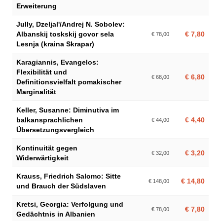
Erweiterung
Jully, Dzeljal'/Andrej N. Sobolev:
Albanskij toskskij govor sela
€ 7,80
€ 78,00
Lesnja (kraina Skrapar)
Karagiannis, Evangelos:
Flexibilität und
€ 6,80
€ 68,00
Definitionsvielfalt pomakischer
Marginalität
Keller, Susanne: Diminutiva im
balkansprachlichen
€ 4,40
€ 44,00
Übersetzungsvergleich
Kontinuität gegen
€ 3,20
€ 32,00
Widerwärtigkeit
Krauss, Friedrich Salomo: Sitte
€ 14,80
€ 148,00
und Brauch der Südslaven
Kretsi, Georgia: Verfolgung und
€ 7,80
€ 78,00
Gedächtnis in Albanien