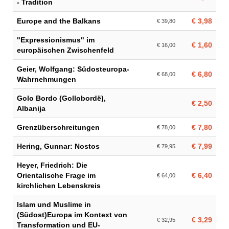
- Tradition
Europe and the Balkans
€ 3,98
€ 39,80
"Expressionismus" im
€ 1,60
€ 16,00
europäischen Zwischenfeld
Geier, Wolfgang: Südosteuropa-
€ 6,80
€ 68,00
Wahrnehmungen
Golo Bordo (Gollobordë),
€ 2,50
Albanija
Grenzüberschreitungen
€ 7,80
€ 78,00
Hering, Gunnar: Nostos
€ 7,99
€ 79,95
Heyer, Friedrich: Die
Orientalische Frage im
€ 6,40
€ 64,00
kirchlichen Lebenskreis
Islam und Muslime in
(Südost)Europa im Kontext von
€ 3,29
€ 32,95
Transformation und EU-