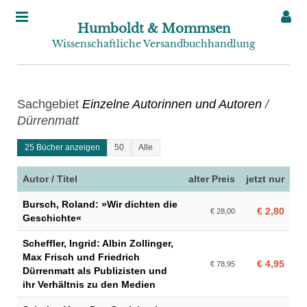
Humboldt & Mommsen
Wissenschaftliche Versandbuchhandlung
Sachgebiet
Einzelne Autorinnen und Autoren
/
Dürrenmatt
25 Bücher anzeigen
50
Alle
Autor / Titel
alter Preis
jetzt nur
Bursch, Roland: »Wir dichten die
€ 2,80
€ 28,00
Geschichte«
Scheffler, Ingrid: Albin Zollinger,
Max Frisch und Friedrich
€ 4,95
€ 78,95
Dürrenmatt als Publizisten und
ihr Verhältnis zu den Medien