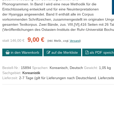
Phonogrammen. In Band I wird eine neue Methodik für die
Entschlüsselung entwickelt und für eine Neuinterpretationen
der Hyangga angewendet. Band II enthält alle im Corpus
vorkommenden Schriftzeichen, zusammengestellt im originalen Umge
gesamten Textkorpus. Zwei Bände, zus. VIII,[VI],416 Seiten mit 26 Tab.
(Veröffentlichungen des Ostasien-Instituts der Ruhr-Universität Boc
9,00 €
statt 146,00 €
(inkl. MwSt., zzgl.
Versand
)
in den Warenkorb
auf die Merkliste
als PDF speich
Bestell-Nr.:
15894
Sprachen:
Koreanisch, Deutsch
Gewicht:
1,05 kg
Sachgebiet:
Koreanistik
Lieferzeit:
2-7 Tage (gilt für Lieferungen nach Deutschland. Lieferzeit