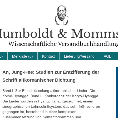
umboldt & Momm
Wissenschaftliche Versandbuchhandlun
0)
Merkliste (0)
Kontakt
Lieferung/Versand
AGB
An, Jung-Hee: Studien zur Entzifferung der
Schrift altkoreanischer Dichtung
Band I: Zur Entschlüsselung altkoreanischer Lieder: Die
Koryo-Hyangga. Band II: Konkordanz der Koryo-Hyangga.
Die Lieder wurden in Hyangch'al aufgezeichnet, einem
sinographischen Lehnschriftsystem, das sehr früh verloren
gegangen ist, bestehend in einer komplexen
Zusammensetzung von Semantogrammen und