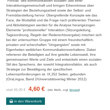
"Portrait" des kommunikativen sozialen Stils einer
Interaktionsgemeinschaft und bringen Erkenntnisse über
Strategien der Beziehungsarbeit sowie der Selbst- und
Fremddarstellung hervor. Übergreifende Konzepte wie das
Face, die Modalität und die Frage nach präferierten Themen
und Aktivitätstypen werden für die Analyse herangezogen.
Elemente "professioneller" Interaktion (Sitzungsleitung,
Tagesordnung, Regeln der Rederechtsvergabe) mischen sich
bei der untersuchten Gruppe mit einem freundschaftlich-
privaten und scherzhaften "Umgangston" sowie mit
Eigenheiten weiblichen Kommunikationsverhaltens. Dabei
referieren die Beteiligten auf ihre geteilte Lebenswelt, ihre
gemeinsamen Werte und Ziele und entwickeln einen sozialen
Stil des Sprechens, der sowohl Integrationsfaktor, als auch
Strategie zur Bewältigung der spezifischen
Lebensanforderungen ist. IX,252 Seiten, gebunden
(OraLingua; Band 2/Universitätsverlag Winter 2012)
4,60 €
statt 46,00 €
(inkl. MwSt., zzgl.
Versand
)
in den Warenkorb