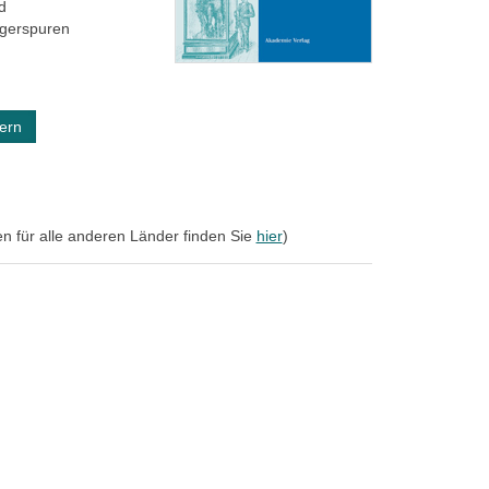
d
agerspuren
ern
en für alle anderen Länder finden Sie
hier
)