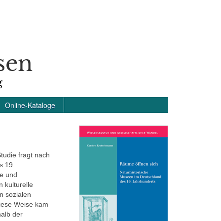
sen
g
Online-Kataloge
tudie fragt nach
s 19.
ue und
 kulturelle
n sozialen
diese Weise kam
alb der