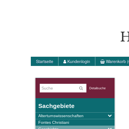
H
Startseite
Kundenlogin
Warenkorb (
Detailsuche
Sachgebiete
Altertumswissenschaften
Fontes Christiani