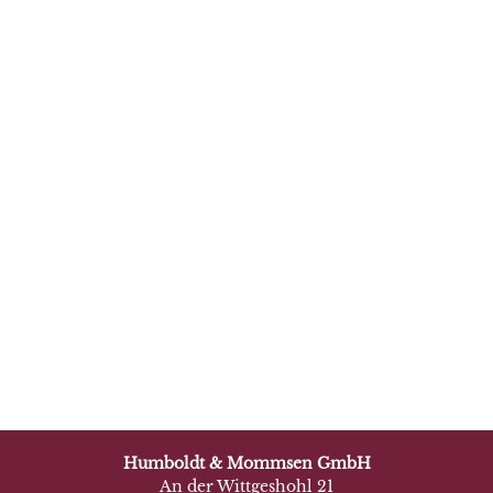
Humboldt & Mommsen GmbH
An der Wittgeshohl 21