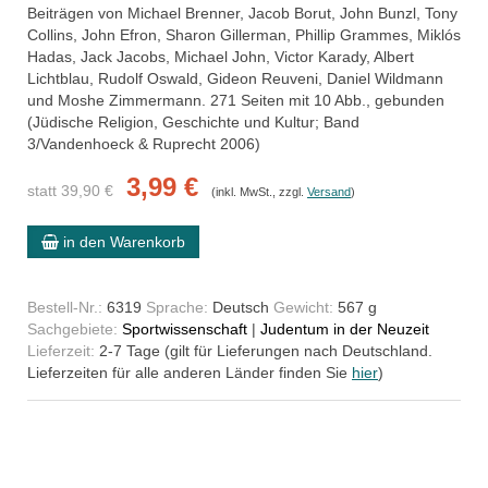
Beiträgen von Michael Brenner, Jacob Borut, John Bunzl, Tony
Collins, John Efron, Sharon Gillerman, Phillip Grammes, Miklós
Hadas, Jack Jacobs, Michael John, Victor Karady, Albert
Lichtblau, Rudolf Oswald, Gideon Reuveni, Daniel Wildmann
und Moshe Zimmermann. 271 Seiten mit 10 Abb., gebunden
(Jüdische Religion, Geschichte und Kultur; Band
3/Vandenhoeck & Ruprecht 2006)
3,99 €
statt 39,90 €
(inkl. MwSt., zzgl.
Versand
)
in den Warenkorb
Bestell-Nr.:
6319
Sprache:
Deutsch
Gewicht:
567 g
Sachgebiete:
Sportwissenschaft
|
Judentum in der Neuzeit
Lieferzeit:
2-7 Tage (gilt für Lieferungen nach Deutschland.
Lieferzeiten für alle anderen Länder finden Sie
hier
)