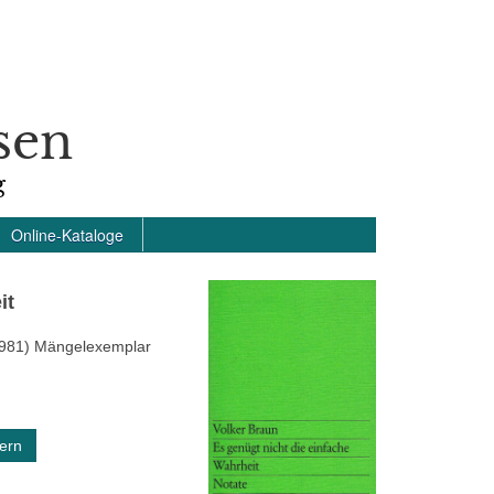
sen
g
Online-Kataloge
it
 1981) Mängelexemplar
ern