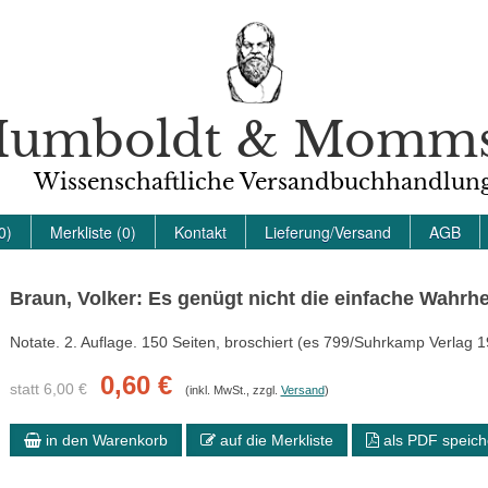
umboldt & Momm
Wissenschaftliche Versandbuchhandlun
0)
Merkliste (0)
Kontakt
Lieferung/Versand
AGB
Braun, Volker: Es genügt nicht die einfache Wahrhe
Notate. 2. Auflage. 150 Seiten, broschiert (es 799/Suhrkamp Verlag
0,60 €
statt 6,00 €
(inkl. MwSt., zzgl.
Versand
)
in den Warenkorb
auf die Merkliste
als PDF speich