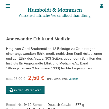
Humboldt & Mommsen
Wissenschaftliche Versandbuchhandlung
Angewandte Ethik und Medizin
Hrsg. von Gerd Brudermüller. 12 Beiträge zu Grundfragen
einer angewandten Ethik, medizinethischen Konfliktsituationen
und zur Ethik des Arztes. 303 Seiten, gebunden (Schriften des
Instituts für Angewandte Ethik und Medizin e.V.; Band
1/Königshausen & Neumann 1999) leichte Lagerspuren
2,50 €
statt 25,00 €
(inkl. MwSt., zzgl.
Versand
)
in den Warenkorb
Bestell-Nr.:
9412
Sprache:
Deutsch
Gewicht:
577 g