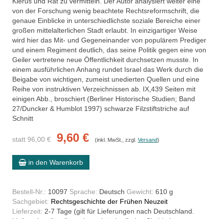
Klerus und Rat zu vermitteln. Der Autor analysiert weiter eine
von der Forschung wenig beachtete Rechtsreformschrift, die
genaue Einblicke in unterschiedlichste soziale Bereiche einer
großen mittelalterlichen Stadt erlaubt. In einzigartiger Weise
wird hier das Mit- und Gegeneinander von populärem Prediger
und einem Regiment deutlich, das seine Politik gegen eine von
Geiler vertretene neue Öffentlichkeit durchsetzen musste. In
einem ausführlichen Anhang rundet Israel das Werk durch die
Beigabe von wichtigen, zumeist unedierten Quellen und eine
Reihe von instruktiven Verzeichnissen ab. IX,439 Seiten mit
einigen Abb., broschiert (Berliner Historische Studien; Band
27/Duncker & Humblot 1997) schwarze Filzstiftstriche auf
Schnitt
9,60 €
statt 96,00 €
(inkl. MwSt., zzgl.
Versand
)
in den Warenkorb
Bestell-Nr.:
10097
Sprache:
Deutsch
Gewicht:
610 g
Sachgebiet:
Rechtsgeschichte der Frühen Neuzeit
Lieferzeit:
2-7 Tage (gilt für Lieferungen nach Deutschland.