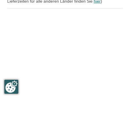
Lieferzeiten für alle anderen Länder finden Sie
hier
)
Humboldt & Mommsen GmbH
An der Wittgeshohl 21
67593 Westhofen