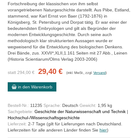
Fortschreibung der klassischen von ihm selbst
vorangetriebenen Naturgeschichte darstellt. Aus Piibe, Estland,
stammend, war Karl Ernst von Baer (1792-1876) in
Königsberg, St. Petersburg und Dorpat tätig. Er war einer der
bedeutendsten Embryologen und gilt als Begründer der
modernen Entwicklungsgeschichte. Durch seine auch
methodologisch klar strukturierten Aussagen wurde er
wegweisend für die Entwicklung des biologischen Denkens.
Drei Bände, zus. XXVII*,XLII,1.161 Seiten mit 27 Abb., Leinen
(Historia Scientiarum/Olms Verlag 2003-2006)
29,40 €
statt 294,00 €
(inkl. MwSt., zzgl.
Versand
)
in den Warenkorb
Bestell-Nr.:
11235
Sprache:
Deutsch
Gewicht:
1,95 kg
Sachgebiete:
Geschichte der Naturwissenschaft und Technik
|
Hochschul-/Wissenschaftsgeschichte
Lieferzeit:
2-7 Tage (gilt für Lieferungen nach Deutschland.
Lieferzeiten für alle anderen Länder finden Sie
hier
)