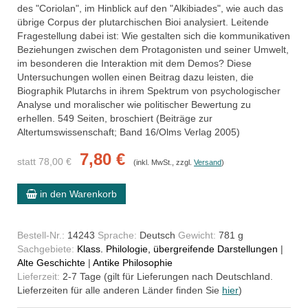
des "Coriolan", im Hinblick auf den "Alkibiades", wie auch das
übrige Corpus der plutarchischen Bioi analysiert. Leitende
Fragestellung dabei ist: Wie gestalten sich die kommunikativen
Beziehungen zwischen dem Protagonisten und seiner Umwelt,
im besonderen die Interaktion mit dem Demos? Diese
Untersuchungen wollen einen Beitrag dazu leisten, die
Biographik Plutarchs in ihrem Spektrum von psychologischer
Analyse und moralischer wie politischer Bewertung zu
erhellen. 549 Seiten, broschiert (Beiträge zur
Altertumswissenschaft; Band 16/Olms Verlag 2005)
7,80 €
statt 78,00 €
(inkl. MwSt., zzgl.
Versand
)
in den Warenkorb
Bestell-Nr.:
14243
Sprache:
Deutsch
Gewicht:
781 g
Sachgebiete:
Klass. Philologie, übergreifende Darstellungen
|
Alte Geschichte
|
Antike Philosophie
Lieferzeit:
2-7 Tage (gilt für Lieferungen nach Deutschland.
Lieferzeiten für alle anderen Länder finden Sie
hier
)