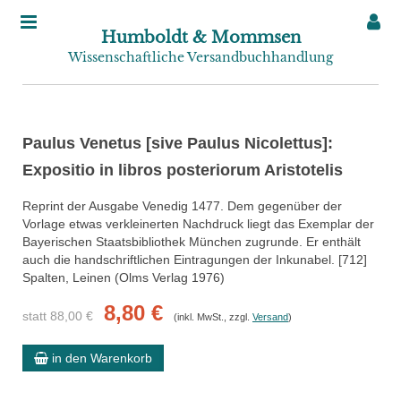
Humboldt & Mommsen
Wissenschaftliche Versandbuchhandlung
Paulus Venetus [sive Paulus Nicolettus]:
Expositio in libros posteriorum Aristotelis
Reprint der Ausgabe Venedig 1477. Dem gegenüber der
Vorlage etwas verkleinerten Nachdruck liegt das Exemplar der
Bayerischen Staatsbibliothek München zugrunde. Er enthält
auch die handschriftlichen Eintragungen der Inkunabel. [712]
Spalten, Leinen (Olms Verlag 1976)
8,80 €
statt 88,00 €
(inkl. MwSt., zzgl.
Versand
)
in den Warenkorb