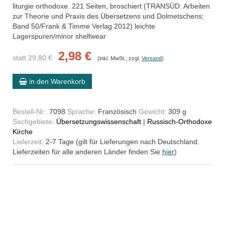
liturgie orthodoxe. 221 Seiten, broschiert (TRANSÜD. Arbeiten
zur Theorie und Praxis des Übersetzens und Dolmetschens;
Band 50/Frank & Timme Verlag 2012) leichte
Lagerspuren/minor shelfwear
2,98 €
statt 29,80 €
(inkl. MwSt., zzgl.
Versand
)
in den Warenkorb
Bestell-Nr.:
7098
Sprache:
Französisch
Gewicht:
309 g
Sachgebiete:
Übersetzungswissenschaft
|
Russisch-Orthodoxe
Kirche
Lieferzeit:
2-7 Tage (gilt für Lieferungen nach Deutschland.
Lieferzeiten für alle anderen Länder finden Sie
hier
)