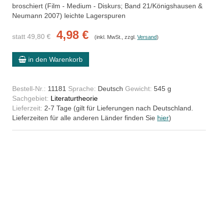
broschiert (Film - Medium - Diskurs; Band 21/Königshausen &
Neumann 2007) leichte Lagerspuren
4,98 €
statt 49,80 €
(inkl. MwSt., zzgl.
Versand
)
in den Warenkorb
Bestell-Nr.:
11181
Sprache:
Deutsch
Gewicht:
545 g
Sachgebiet:
Literaturtheorie
Lieferzeit:
2-7 Tage (gilt für Lieferungen nach Deutschland.
Lieferzeiten für alle anderen Länder finden Sie
hier
)