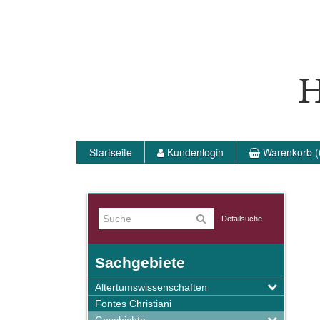
H
Startseite
Kundenlogin
Warenkorb (
Detailsuche
Sachgebiete
Altertumswissenschaften
Fontes Christiani