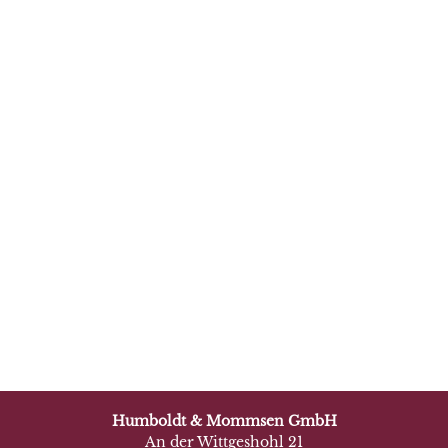
Humboldt & Mommsen GmbH
An der Wittgeshohl 21