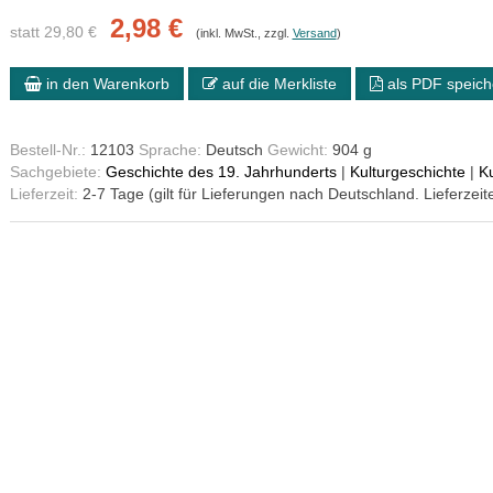
2,98 €
statt 29,80 €
(inkl. MwSt., zzgl.
Versand
)
in den Warenkorb
auf die Merkliste
als PDF speich
Bestell-Nr.:
12103
Sprache:
Deutsch
Gewicht:
904 g
Sachgebiete:
Geschichte des 19. Jahrhunderts
|
Kulturgeschichte
|
Ku
Lieferzeit:
2-7 Tage (gilt für Lieferungen nach Deutschland. Lieferzeit