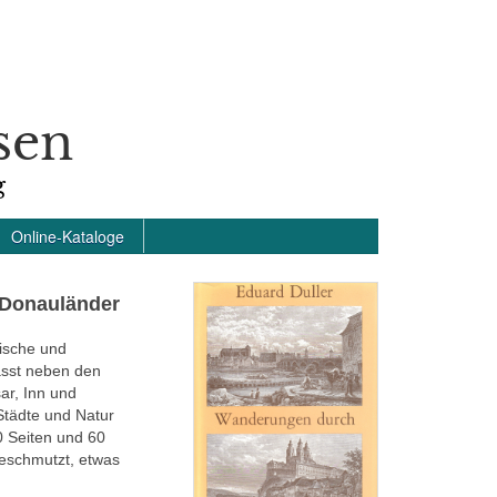
sen
g
Online-Kataloge
 Donauländer
ische und
asst neben den
ar, Inn und
 Städte und Natur
 Seiten und 60
geschmutzt, etwas