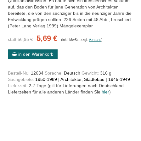
Qualitätsdiskussion. Es baute sich ein künstlerisches Vakuum
auf, das den Boden für jene Generation von Architekten
bereitete, die von den sechziger bis in die neunziger Jahre die
Entwicklung prägen sollten. 226 Seiten mit 48 Abb., broschiert
(Peter Lang Verlag 1999) Mängelexemplar
5,69 €
statt 56,95 €
(inkl. MwSt., zzgl.
Versand
)
in den Warenkorb
Bestell-Nr.:
12634
Sprache:
Deutsch
Gewicht:
316 g
Sachgebiete:
1950-1989
|
Architektur, Städtebau
|
1945-1949
Lieferzeit:
2-7 Tage (gilt für Lieferungen nach Deutschland.
Lieferzeiten für alle anderen Länder finden Sie
hier
)