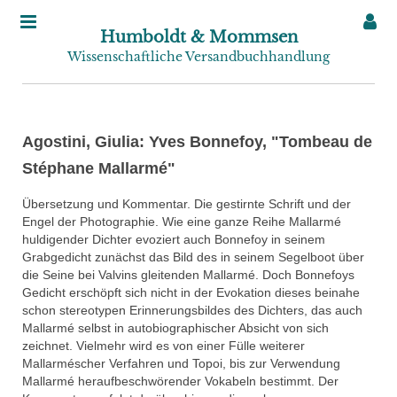
Humboldt & Mommsen
Wissenschaftliche Versandbuchhandlung
Agostini, Giulia: Yves Bonnefoy, "Tombeau de
Stéphane Mallarmé"
Übersetzung und Kommentar. Die gestirnte Schrift und der
Engel der Photographie. Wie eine ganze Reihe Mallarmé
huldigender Dichter evoziert auch Bonnefoy in seinem
Grabgedicht zunächst das Bild des in seinem Segelboot über
die Seine bei Valvins gleitenden Mallarmé. Doch Bonnefoys
Gedicht erschöpft sich nicht in der Evokation dieses beinahe
schon stereotypen Erinnerungsbildes des Dichters, das auch
Mallarmé selbst in autobiographischer Absicht von sich
zeichnet. Vielmehr wird es von einer Fülle weiterer
Mallarméscher Verfahren und Topoi, bis zur Verwendung
Mallarmé heraufbeschwörender Vokabeln bestimmt. Der