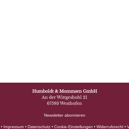
Humboldt & Mommsen GmbH
An der Wittgeshohl 21
67593 Westhofen
Newsletter abonnieren
 •
Impressum
•
Datenschutz
•
Cookie-Einstellungen
•
Widerrufsrecht
•
V