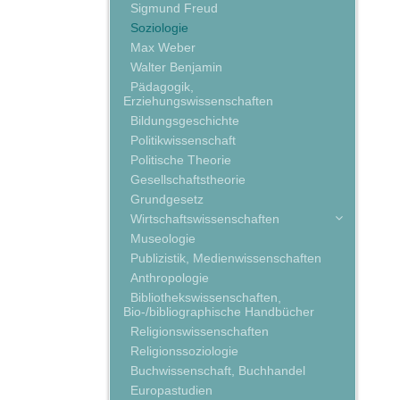
Sigmund Freud
Soziologie
Max Weber
Walter Benjamin
Pädagogik,
Erziehungswissenschaften
Bildungsgeschichte
Politikwissenschaft
Politische Theorie
Gesellschaftstheorie
Grundgesetz
Wirtschaftswissenschaften
Museologie
Publizistik, Medienwissenschaften
Anthropologie
Bibliothekswissenschaften,
Bio-/bibliographische Handbücher
Religionswissenschaften
Religionssoziologie
Buchwissenschaft, Buchhandel
Europastudien