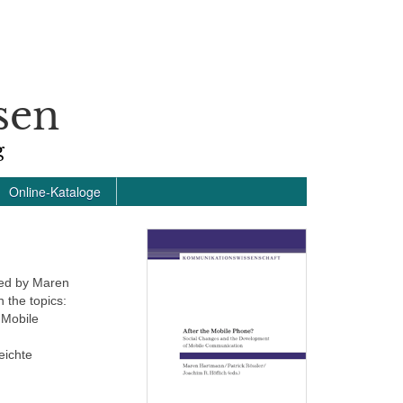
sen
g
Online-Kataloge
ted by Maren
 the topics:
 Mobile
eichte