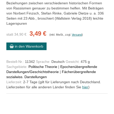
Beziehungen zwischen verschiedenen historischen Formen
von Rassismen genauer zu bestimmen helfen. Mit Beiträgen
von Norbert Finzsch, Stefan Rinke, Gabriele Dietze u. a. 336
Seiten mit 23 Abb., broschiert (Wallstein Verlag 2018) leichte
Lagerspuren
3,49 €
statt 34,90 €
(inkl. MwSt., zzgl.
Versand
)
in den Warenkorb
Bestell-Nr.:
11342
Sprache:
Deutsch
Gewicht:
475 g
Sachgebiete:
Politische Theorie
|
Epochenübergreifende
Darstellungen/Geschichtstheorie
|
Fächerübergreifende
sozialwiss. Darstellungen
Lieferzeit:
2-7 Tage (gilt für Lieferungen nach Deutschland.
Lieferzeiten für alle anderen Länder finden Sie
hier
)